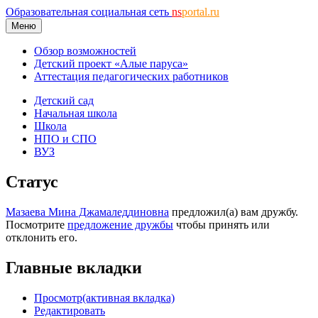
Образовательная социальная сеть
ns
portal.ru
Меню
Обзор возможностей
Детский проект «Алые паруса»
Аттестация педагогических работников
Детский сад
Начальная школа
Школа
НПО и СПО
ВУЗ
Статус
Мазаева Мина Джамаледдиновна
предложил(а) вам дружбу.
Посмотрите
предложение дружбы
чтобы принять или
отклонить его.
Главные вкладки
Просмотр
(активная вкладка)
Редактировать