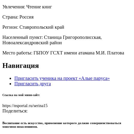
Увлечения:
Чтение книг
Страна:
Россия
Регион:
Ставропольский край
Населенный пункт:
Станица Григорополисская,
Новоалександровский район
Место работы:
ГБПОУ ГСХТ имени атамана М.И. Платова
Навигация
Пригласить ученика на проект «Алые паруса»
Пригласить друга
Ссылка на мой мини-сайт:
https://nsportal.ru/serina15
Поделиться:
Воспитание есть искусство, применение которого должно совершенствоваться
многими поколениями.