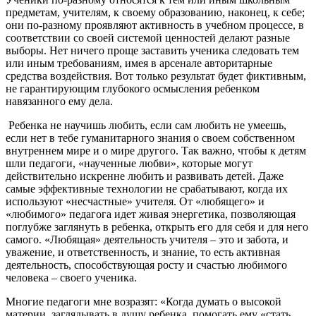
предметам, учителям, к своему образованию, наконец, к себе;
они по-разному проявляют активность в учебном процессе, в
соответствии со своей системой ценностей делают разные
выборы. Нет ничего проще заставить ученика следовать тем
или иным требованиям, имея в арсенале авторитарные
средства воздействия. Вот только результат будет фиктивным,
не гарантирующим глубокого осмысления ребенком
навязанного ему дела.
Ребенка не научишь любить, если сам любить не умеешь,
если нет в тебе гуманитарного знания о своем собственном
внутреннем мире и о мире другого. Так важно, чтобы к детям
шли педагоги, «наученные любви», которые могут
действительно искренне любить и развивать детей. Даже
самые эффективные технологии не срабатывают, когда их
используют «несчастные» учителя. От «любящего» и
«любимого» педагога идет живая энергетика, позволяющая
поглубже заглянуть в ребенка, открыть его для себя и для него
самого. «Любящая» деятельность учителя – это и забота, и
уважение, и ответственность, и знание, то есть активная
деятельность, способствующая росту и счастью любимого
человека – своего ученика.
Многие педагоги мне возразят: «Когда думать о высокой
материи, заглядывать в душу ребенка, помогать ему «стать