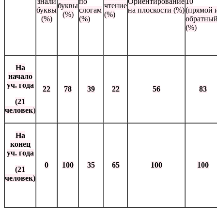
знали
по
Ориентирование
10
буквы
чтение
буквы
слогам
на плоскости (%)
(прямой 
(%)
(%)
(%)
(%)
обратный
(%)
На
начало
уч. года
22
78
39
22
56
83
(21
человек
)
На
конец
уч. года
0
100
35
65
100
100
(21
человек)