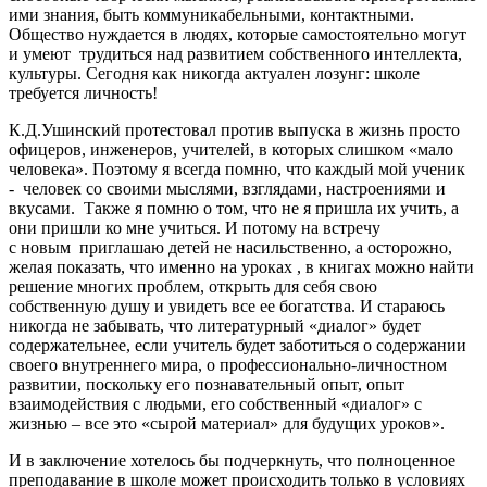
ими знания, быть коммуникабельными, контактными.
Общество нуждается в людях, которые самостоятельно могут
и умеют трудиться над развитием собственного интеллекта,
культуры. Сегодня как никогда актуален лозунг: школе
требуется личность!
К.Д.Ушинский протестовал против выпуска в жизнь просто
офицеров, инженеров, учителей, в которых слишком «мало
человека». Поэтому я всегда помню, что каждый мой ученик
- человек со своими мыслями, взглядами, настроениями и
вкусами. Также я помню о том, что не я пришла их учить, а
они пришли ко мне учиться. И потому на встречу
с новым приглашаю детей не насильственно, а осторожно,
желая показать, что именно на уроках , в книгах можно найти
решение многих проблем, открыть для себя свою
собственную душу и увидеть все ее богатства. И стараюсь
никогда не забывать, что литературный «диалог» будет
содержательнее, если учитель будет заботиться о содержании
своего внутреннего мира, о профессионально-личностном
развитии, поскольку его познавательный опыт, опыт
взаимодействия с людьми, его собственный «диалог» с
жизнью – все это «сырой материал» для будущих уроков».
И в заключение хотелось бы подчеркнуть, что полноценное
преподавание в школе может происходить только в условиях