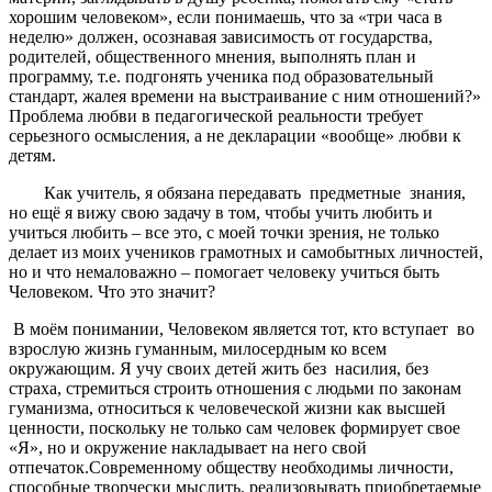
хорошим человеком», если понимаешь, что за «три часа в
неделю» должен, осознавая зависимость от государства,
родителей, общественного мнения, выполнять план и
программу, т.е. подгонять ученика под образовательный
стандарт, жалея времени на выстраивание с ним отношений?»
Проблема любви в педагогической реальности требует
серьезного осмысления, а не декларации «вообще» любви к
детям.
Как учитель, я обязана передавать предметные знания,
но ещё я вижу свою задачу в том, чтобы учить любить и
учиться любить – все это, с моей точки зрения, не только
делает из моих учеников грамотных и самобытных личностей,
но и что немаловажно – помогает человеку учиться быть
Человеком. Что это значит?
В моём понимании, Человеком является тот, кто вступает во
взрослую жизнь гуманным, милосердным ко всем
окружающим. Я учу своих детей жить без насилия, без
страха, стремиться строить отношения с людьми по законам
гуманизма, относиться к человеческой жизни как высшей
ценности, поскольку не только сам человек формирует свое
«Я», но и окружение накладывает на него свой
отпечаток.Современному обществу необходимы личности,
способные творчески мыслить, реализовывать приобретаемые