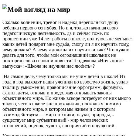
Мой взгляд на мир
Сколько волнений, тревог и надежд переполняют душу
ребенка первого сентября. Но и я, только начиная свою
педагогическую деятельность, да и сейчас тоже, по
прошествии уже 14 лет работы в школе, волнуюсь не меньше:
каких детей подарит мне судьба, смогу ли я их научить тому,
чему должна? А чему я должна их научить и как? Что нужно
делать для того, чтобы мой сегодняшний школьник не
повторил слова героини повести Тендрякова «Ночь после
выпуска»: «Школа не научила нас любить»?
На самом деле, чему только мы не учим детей в школе! Из
года в год выходят наши ученики во взрослую жизнь, узнав
таблицу умножения, правописание орфограмм, формулы,
факты, даты, открыв и продолжая открывать законы
объективного мира. Но жизнь вскоре потребует от них много
такого, чего в школе «не проходили», поскольку помимо
объективного мира, в котором мы живем и с которым
взаимодействуем — мира техники, науки, природы, -
существует мир субъективный - мир человеческих
отношений, оценок, чувств, восприятий и ощущений.
Ученики по-разному относятся к тем или иным школьным