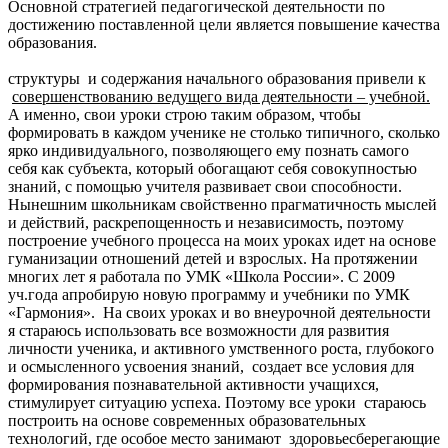
Основной стратегией педагогической деятельности по
достижению поставленной цели является повышение качества
образования.
Измен
структуры и содержания начального образования привели к
совершенствованию ведущего вида деятельности – учебной.
А именно, свои уроки строю таким образом, чтобы
формировать в каждом ученике не столько типичного, сколько
ярко индивидуального, позволяющего ему познать самого
себя как субъекта, который обогащают себя совокупностью
знаний, с помощью учителя развивает свои способности.
Нынешним школьникам свойственно прагматичность мыслей
и действий, раскрепощенность и независимость, поэтому
построение учебного процесса на моих уроках идет на основе
гуманизации отношений детей и взрослых. На протяжении
многих лет я работала по УМК «Школа России». С 2009
уч.года апробирую новую программу и учебники по УМК
«Гармония». На своих уроках и во внеурочной деятельности
я стараюсь использовать все возможности для развития
личности ученика, и активного умственного роста, глубокого
и осмысленного усвоения знаний, создает все условия для
формирования познавательной активности учащихся,
стимулирует ситуацию успеха. Поэтому все уроки стараюсь
построить на основе современных образовательных
технологий, где особое место занимают здоровьесберегающие