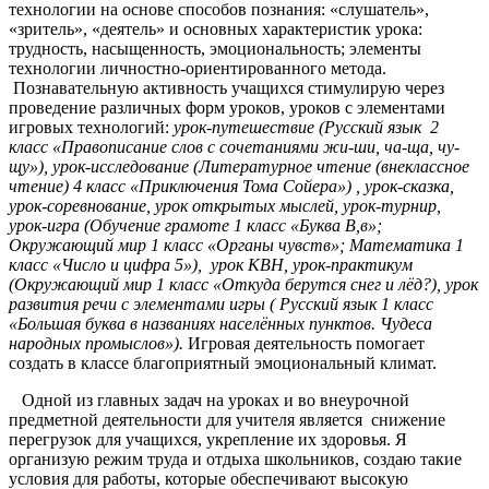
технологии на основе способов познания: «слушатель»,
«зритель», «деятель» и основных характеристик урока:
трудность, насыщенность, эмоциональность; элементы
технологии личностно-ориентированного метода.
Познавательную активность учащихся стимулирую через
проведение различных форм уроков, уроков с элементами
игровых технологий:
урок-путешествие (Русский язык 2
класс «Правописание слов с сочетаниями жи-ши, ча-ща, чу-
щу»), урок-исследование (Литературное чтение (внеклассное
чтение) 4 класс «Приключения Тома Сойера») , урок-сказка,
урок-соревнование, урок открытых мыслей, урок-турнир,
урок-игра (Обучение грамоте 1 класс «Буква В,в»;
Окружающий мир 1 класс «Органы чувств»; Математика 1
класс «Число и цифра 5»), урок КВН, урок-практикум
(Окружающий мир 1 класс «Откуда берутся снег и лёд?), урок
развития речи с элементами игры ( Русский язык 1 класс
«Большая буква в названиях населённых пунктов. Чудеса
народных промыслов»).
Игровая деятельность помогает
создать в классе благоприятный эмоциональный климат.
Одной из главных задач на уроках и во внеурочной
предметной деятельности для учителя является снижение
перегрузок для учащихся, укрепление их здоровья. Я
организую режим труда и отдыха школьников, создаю такие
условия для работы, которые обеспечивают высокую