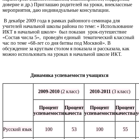
доверие и др.) Приглашаю родителей на уроки, внеклассные
мероприятия, даю индивидуальные консультации.
В декабре 2009 года в рамках районного семинара для
учителей начальной школы района по теме: « Использование
ИКТ в начальной школе» был показан урок-путешествие
«Состав числа 5», проведён единый тематический классный
час по теме «68-лет со дня битвы под Москвой». В
обсуждение за круглым столом я показала и рассказала, как
можно использовать на уроках в начальной школе ИКТ.
Динамика успеваемости учащихся
2009-2010
(2 класс)
2010-2011
(3 класс)
Процент
Процент
Процент
Процент
успеваемости
качеста
успеваемости
качества
у
Русский язык
100
53
100
55