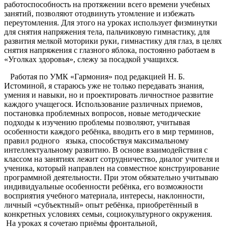
работоспособность на протяжении всего времени учебных
занятий, позволяют отодвинуть утомление и избежать
переутомления. Для этого на уроках использует физминутки
для снятия напряжения тела, пальчиковую гимнастику, для
развития мелкой моторики руки, гимнастику для глаз, в целях
снятия напряжения с глазного яблока, постоянно работаем в
«Уголках здоровья», слежу за посадкой учащихся.
Работая по УМК «Гармония» под редакцией Н. Б.
Истоминой, я стараюсь уже не только передавать знания,
умения и навыки, но и проектировать личностное развитие
каждого учащегося. Использование различных приемов,
постановка проблемных вопросов, новые методические
подходы к изучению проблемы позволяют, учитывая
особенности каждого ребёнка, вводить его в мир терминов,
правил родного языка, способствуя максимальному
интеллектуальному развитию. В основе взаимодействия с
классом на занятиях лежит сотрудничество, диалог учителя и
ученика, который направлен на совместное конструирование
программной деятельности. При этом обязательно учитываю
индивидуальные особенности ребёнка, его возможности
восприятия учебного материала, интересы, наклонности,
личный «субъектный» опыт ребёнка, приобретённый в
конкретных условиях семьи, социокультурного окружения.
На уроках я сочетаю приёмы фронтальной,