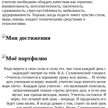
учителю необходимо обладать качествам как терпение,
внимательность, интеллигентность, тактичность,
сдержанность, стрессоустойчивость, мобильность,
эрудированность. Хорошо, когда педагог имеет чувство стиля,
меры, юмора, владеет техническими средствами и
технологиями.
Мои достижения
Моё портфолио
Надо верить в свои силы и силы тех, чьи глаза каждый день с
надеждой смотрят на тебя. В.А. Сухомлинский говорил:
«Учитель готовится к хорошему уроку всю жизнь… И чтобы
дать ученикам искорку знаний, учителю надо впитать целое
море света». Каждый урок учителя – это маленький спектакль,
затрагивающий тонкие струны детских душ, и если они
звучат, как единая мелодия, значит, Учитель состоялся. Я
верю, что лучший мой урок – впереди. И продолжать его
будет сама жизнь. Я всегда думаю о том, станет ли мой урок
для детей проповедью Добра, Чести, Справедливости,