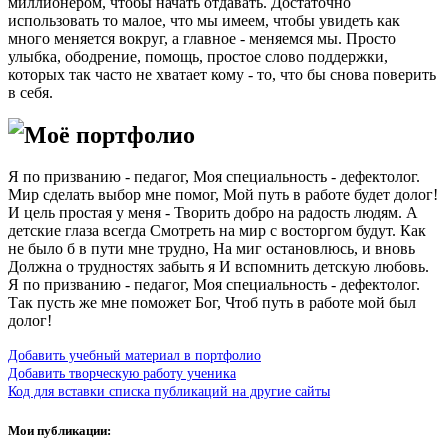
миллионером, чтобы начать отдавать. Достаточно
использовать то малое, что мы имеем, чтобы увидеть как
много меняется вокруг, а главное - меняемся мы. Просто
улыбка, ободрение, помощь, простое слово поддержки,
которых так часто не хватает кому - то, что бы снова поверить
в себя.
Моё портфолио
Я по призванию - педагог, Моя специальность - дефектолог.
Мир сделать выбор мне помог, Мой путь в работе будет долог!
И цель простая у меня - Творить добро на радость людям. А
детские глаза всегда Смотреть на мир с восторгом будут. Как
не было б в пути мне трудно, На миг остановлюсь, и вновь
Должна о трудностях забыть я И вспомнить детскую любовь.
Я по призванию - педагог, Моя специальность - дефектолог.
Так пусть же мне поможет Бог, Чтоб путь в работе мой был
долог!
Добавить учебный материал в портфолио
Добавить творческую работу ученика
Код для вставки списка публикаций на другие сайты
Мои публикации: