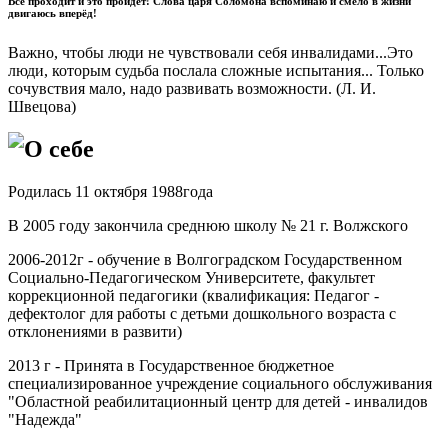
Всё проходит и это пройдёт! Слова царя Соломона вспоминаю и смело в жизни
двигаюсь вперёд!
Важно, чтобы люди не чувствовали себя инвалидами...Это
люди, которым судьба послала сложные испытания... Только
сочувствия мало, надо развивать возможности. (Л. И.
Швецова)
О себе
Родилась 11 октября 1988года
В 2005 году закончила среднюю школу № 21 г. Волжского
2006-2012г - обучение в Волгоградском Государственном
Социально-Педагогическом Университете, факультет
коррекционной педагогики (квалификация: Педагог -
дефектолог для работы с детьми дошкольного возраста с
отклонениями в развити)
2013 г - Принята в Государственное бюджетное
специализированное учреждение социального обслуживания
"Областной реабилитационный центр для детей - инвалидов
"Надежда"