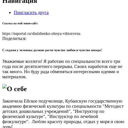
Навигация
Пригласить друга
Ссылка на мой мини-сайт:
https://nsportal.ru/shulzhenko-olesya-viktorovna
Поделиться:
С годами у человека должно расти чувство любви и чувство юмора!
Уважаемые коллеги! Я работаю по специальности всего три
года после десятилетнего перерыва. Своих наработок еще не
так много. Но буду рада обменяться интересными идеями и
материалом.
О себе
Закончила Ейское педучилище, Кубанскую государственную
академию физической культуры по специальности "Методист
детских дошкольных учреждений", "Инструктор по
физической культуре", "Инструктор по лечебной
физкультуре". Люблю красоту природы, отдых у моря и свою
дочь!