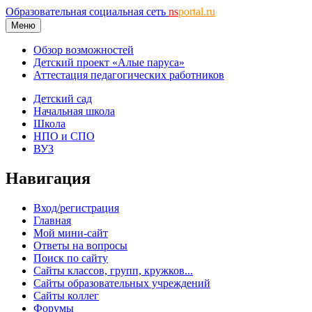
Образовательная социальная сеть
ns
portal.ru
Меню
Обзор возможностей
Детский проект «Алые паруса»
Аттестация педагогических работников
Детский сад
Начальная школа
Школа
НПО и СПО
ВУЗ
Навигация
Вход/регистрация
Главная
Мой мини-сайт
Ответы на вопросы
Поиск по сайту
Сайты классов, групп, кружков...
Сайты образовательных учреждений
Сайты коллег
Форумы