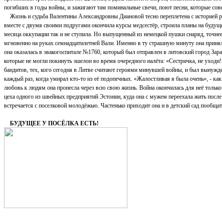
погибших в годы войны, и зажигают там поминальные свечи, поют песни, которые сове
Жизнь и судьба Валентины Александровны Диановой тесно переплетена с историей родн
вместе с двумя своими подругами окончила курсы медсестёр, строила планы на будущее
месяца оккупации так и не ступила. Но выпущенный из немецкой пушки снаряд, точнее,
мгновенно на руках семнадцатилетней Вали. Именно в ту страшную минуту она приняла
она оказалась в эвакогоспитале №1760, который был отправлен в литовский город Зар
которые не могли покинуть эшелон во время очередного налёта: «Сестричка, не уходи
бандитов, тех, кого сегодня в Литве считают героями минувшей войны, и был вынужде
каждый раз, когда умирал кто-то из её подопечных. «Жалостливая я была очень», - к
любовь к людям она пронесла через всю свою жизнь. Война окончилась для неё только
цеха одного из швейных предприятий Эстонии, куда она с мужем переехала жить после 
встречается с поселковой молодёжью. Частенько приходит она и в детский сад пообщат
БУДУЩЕЕ У ПОСЁЛКА ЕСТЬ!