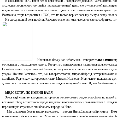
К сожалению, ТОС, как и все те организации, которые создавались на его основе, пов
лихие девяностые этот научный и производственный центр с его уникальной коллекцие
предприниматели вновь заговорили о необходимости возрождения в нашей стране торфяно
Возможно, тогда возродится и ТОС, что не только вернёт посёлку былую славу, но и
На сегодняшний день посёлок Радченко мало чем отличается от своих собратьев, име
- Налоговая база у нас небольшая, - говорит
глава админист
отчисления с подоходного налога. Говорить о привлечении в наши заповедные места 
Остаётся только туристический бизнес, но он у нас представлен лишь несколькими де
упадок. Но имя Радченко - это, как говорят сегодня, мировой бренд, который можно
хозяйство Радченко», которое возглавил Михаил Иванович Новиченко, положение дел 
домов, пострадавших из-за сильных снегопадов минувшей зимы. И, как бы банально эт
МЕДСЕСТРА ПО ИМЕНИ ВАЛЯ
Здесь ещё живы те, кто делал историю не только своего родного посёлка, но и всей с
великой Победы советского народа над немецко-фашистскими захватчиками. С каждым 
пережившую страшные дни блокады города на Неве.
- Мы стараемся беречь наших ветеранов, - говорит Нина Давидовна Брискина. - Помо
протяжении трёх последних лет 22 июня, в День памяти и скорби, ознаменовавший со