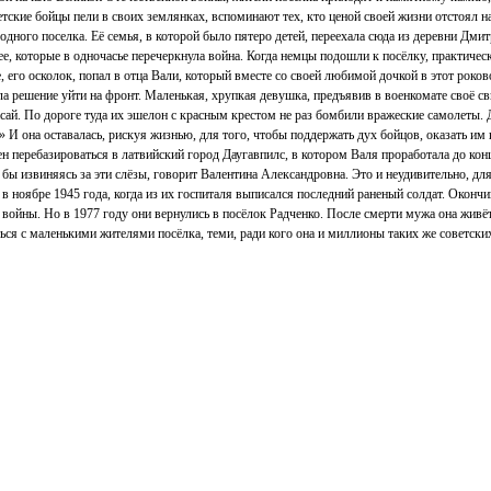
тские бойцы пели в своих землянках, вспоминают тех, кто ценой своей жизни отстоял н
ого поселка. Её семья, в которой было пятеро детей, переехала сюда из деревни Дмитр
, которые в одночасье перечеркнула война. Когда немцы подошли к посёлку, практически
 его осколок, попал в отца Вали, который вместе со своей любимой дочкой в этот роково
 решение уйти на фронт. Маленькая, хрупкая девушка, предъявив в военкомате своё свид
асай. По дороге туда их эшелон с красным крестом не раз бомбили вражеские самолеты.
!» И она оставалась, рискуя жизнью, для того, чтобы поддержать дух бойцов, оказать и
н перебазироваться в латвийский город Даугавпилс, в котором Валя проработала до конц
ак бы извиняясь за эти слёзы, говорит Валентина Александровна. Это и неудивительно, 
 в ноябре 1945 года, когда из их госпиталя выписался последний раненый солдат. Окон
войны. Но в 1977 году они вернулись в посёлок Радченко. После смерти мужа она живёт 
ься с маленькими жителями посёлка, теми, ради кого она и миллионы таких же советски