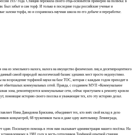
рессий 1937 года. Станция пережила своего отца-основателя примерно на полвека: в
и. Был забыт и сам торф. И только в последние годы российские ученые и
ные залежи торфа, но и сохранилась научная школа по его добыче и переработке.
ся она из земельного налога, налога на имущество физических лиц и десятипроцентного
зданный самой природой экологический баланс здешних мест просто недопустимо.
мы на возрождение торфяной науки на базе ТОС, которая с каждым годом приходит в
ремонт обветшалых коммунальных сетей. Правда, с созданием МУП «Коммунальное
овая зона, ремонтируются коммунальные сети, сейчас приступаем к ремонту кровли
вут, помнящие историю своего поселка и уважающие тех, кто эту историю делал.
лавляет Нина Давидовна Брискина, объединяет тех, кто внёс свой вклад в дело
ников концлагерей, 68 тружеников тыла и даже одну жительницу Ленинграда,
лет один. Посильную помощь в этом нам оказывает администрация нашего посёлка. На
 установленному в 1981 году в честь сотрудников Торфяной опытной станции,