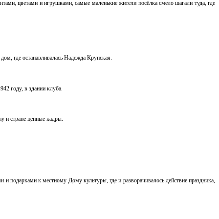
нтами, цветами и игрушками, самые маленькие жители посёлка смело шагали туда, где
 дом, где останавливалась Надежда Крупская.
942 году, в здании клуба.
ну и стране ценные кадры.
и и подарками к местному Дому культуры, где и разворачивалось действие праздника,