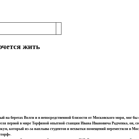
хочется жить
ый на берегах Волги и в непосредственной близости от Московского моря, мог б
еля первой в мире Торфяной опытной станции Ивана Ивановича Радченко, он, соб
кум, который из-за наплыва студентов и нехватки помещений переместили в Мо
оторф»
.