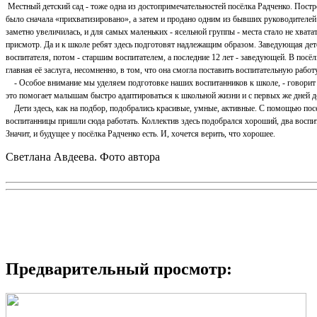
Местный детский сад - тоже одна из достопримечательностей посёлка Радченко. Постр
было сначала «прихватизировано», а затем и продано одним из бывших руководителей 
заметно увеличилась, и для самых маленьких - ясельной группы - места стало не хватат
присмотр. Да и к школе ребят здесь подготовят надлежащим образом. Заведующая дет
воспитателя, потом - старшим воспитателем, а последние 12 лет - заведующей. В посё
главная её заслуга, несомненно, в том, что она смогла поставить воспитательную раб
- Особое внимание мы уделяем подготовке наших воспитанников к школе, - говорит 
это помогает малышам быстро адаптироваться к школьной жизни и с первых же дней д
Дети здесь, как на подбор, подобрались красивые, умные, активные. С помощью посе
воспитанницы пришли сюда работать. Коллектив здесь подобрался хороший, два воспи
Значит, и будущее у посёлка Радченко есть. И, хочется верить, что хорошее.
Светлана Авдеева. Фото автора
Предварительный просмотр: