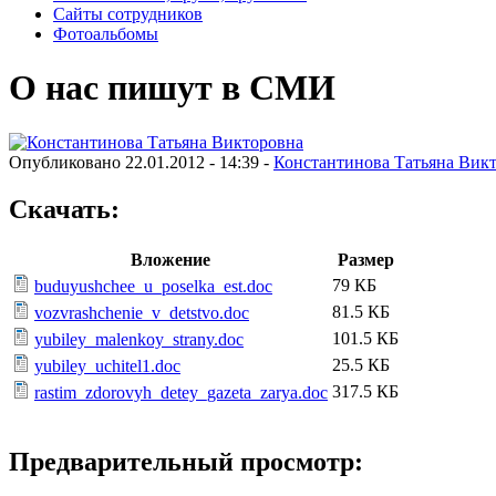
Сайты сотрудников
Фотоальбомы
О нас пишут в СМИ
Опубликовано 22.01.2012 - 14:39 -
Константинова Татьяна Вик
Скачать:
Вложение
Размер
79 КБ
buduyushchee_u_poselka_est.doc
81.5 КБ
vozvrashchenie_v_detstvo.doc
101.5 КБ
yubiley_malenkoy_strany.doc
25.5 КБ
yubiley_uchitel1.doc
317.5 КБ
rastim_zdorovyh_detey_gazeta_zarya.doc
Предварительный просмотр: