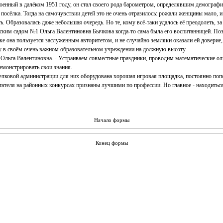
оенный в далёком 1951 году, он стал своего рода барометром, определявшим демографич
посёлка. Тогда на самочувствии детей это не очень отразилось: рожали женщины мало, и
ь. Образовалась даже небольшая очередь. Но те, кому всё-таки удалось её преодолеть, з
ским садом №1 Ольга Валентиновна Бычкова когда-то сама была его воспитанницей. По
лке она пользуется заслуженным авторитетом, и не случайно земляки оказали ей довери
оту в своём очень важном образовательном учреждении на должную высоту.
Ольга Валентиновна. - Устраиваем совместные праздники, проводим математические ол
емонстрировать свои знания.
лковой администрации для них оборудована хорошая игровая площадка, постоянно попо
тателя на районных конкурсах признаны лучшими по профессии. Но главное - находиться
Начало формы
Конец формы