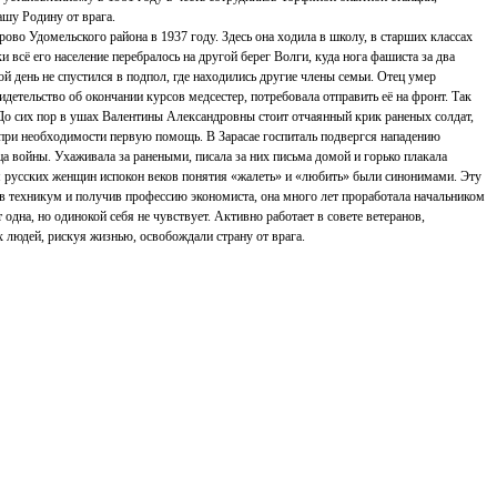
ашу Родину от врага.
ово Удомельского района в 1937 году. Здесь она ходила в школу, в старших классах
 всё его население перебралось на другой берег Волги, куда нога фашиста за два
й день не спустился в подпол, где находились другие члены семьи. Отец умер
етельство об окончании курсов медсестер, потребовала отправить её на фронт. Так
 До сих пор в ушах Валентины Александровны стоит отчаянный крик раненых солдат,
м при необходимости первую помощь. В Зарасае госпиталь подвергся нападению
а войны. Ухаживала за ранеными, писала за них письма домой и горько плакала
для русских женщин испокон веков понятия «жалеть» и «любить» были синонимами. Эту
чив техникум и получив профессию экономиста, она много лет проработала начальником
одна, но одинокой себя не чувствует. Активно работает в совете ветеранов,
х людей, рискуя жизнью, освобождали страну от врага.