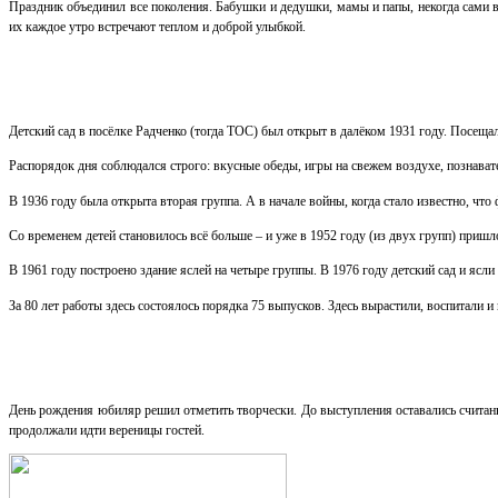
Праздник объединил все поколения. Бабушки и дедушки, мамы и папы, некогда сами в
их каждое утро встречают теплом и доброй улыбкой.
Детский сад в посёлке Радченко (тогда ТОС) был открыт в далёком 1931 году. Посещал
Распорядок дня соблюдался строго: вкусные обеды, игры на свежем воздухе, познават
В 1936 году была открыта вторая группа. А в начале войны, когда стало известно, что
Со временем детей становилось всё больше – и уже в 1952 году (из двух групп) пришло
В 1961 году построено здание яслей на четыре группы. В 1976 году детский сад и ясли
За 80 лет работы здесь состоялось порядка 75 выпусков. Здесь вырастили, воспитали и
День рождения юбиляр решил отметить творчески. До выступления оставались считанн
продолжали идти вереницы гостей.