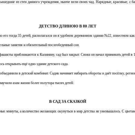
ышедшие из стен данного учреждения, нынче вели своих чад. Нарядные, красивые, с ба
ДЕТСТВО ДЛИНОЮ В 80 ЛЕТ
о его тогда 35 детей, располагался он в удобном деревянном здании №22, известном как
ельные занятия и обязательный послеобеденный сон.
 фашисты приближаются к Калинину, сад был закрыт. Снова он начал принимать детей в 1
сь открывать ещё одно здание детского сада.
 объединили в детский комбинат. Садик начинает набирать обороты и даёт посёлку, регио
 научили азам жизни более полутора тысяч детей.
В САД ЗА СКАЗКОЙ
ые минуты, а количество желающих окунуться в мир детства не уменьшалось. С цветам