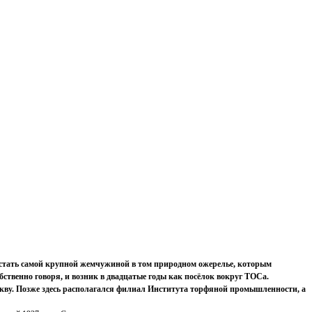
ы стать самой крупной жемчужиной в том природном ожерелье, которым
ственно говоря, и возник в двадцатые годы как посёлок вокруг ТОСа.
скву. Позже здесь располагался филиал Института торфяной промышленности, а