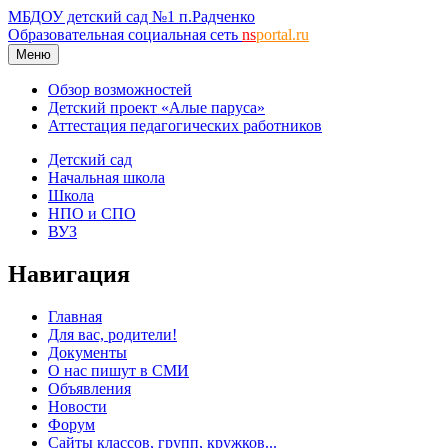
МБДОУ детский сад №1 п.Радченко
Образовательная социальная сеть
ns
portal.ru
Меню
Обзор возможностей
Детский проект «Алые паруса»
Аттестация педагогических работников
Детский сад
Начальная школа
Школа
НПО и СПО
ВУЗ
Навигация
Главная
Для вас, родители!
Документы
О нас пишут в СМИ
Объявления
Новости
Форум
Сайты классов, групп, кружков...