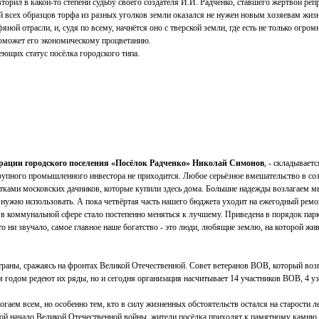
торил в какой-то степени судьбу своего создателя И.И. Радченко, ставшего жертвой реп
й всех образцов торфа из разных уголков земли оказался не нужен новым хозяевам жизн
й отрасли, и, судя по всему, начнётся оно с тверской земли, где есть не только огром
 поможет его экономическому процветанию.
ющих статус посёлка городского типа.
рации городского поселения «Посёлок Радченко» Николай Симонов
, - складывает
крупного промышленного инвестора не приходится. Любое серьёзное вмешательство в со
сятками московских дачников, которые купили здесь дома. Большие надежды возлагаем 
 и нужно использовать. А пока четвёртая часть нашего бюджета уходит на ежегодный 
в коммунальной сфере стало постепенно меняться к лучшему. Приведена в порядок парк
о ни звучало, самое главное наше богатство - это люди, любящие землю, на которой жи
траны, сражаясь на фронтах Великой Отечественной. Совет ветеранов ВОВ, который возг
годом редеют их ряды, но и сегодня организация насчитывает 14 участников ВОВ, 4 уз
гаем всем, но особенно тем, кто в силу жизненных обстоятельств остался на старости 
бой начало Великой Отечественной войны, жители посёлка приходят к памятному камню,