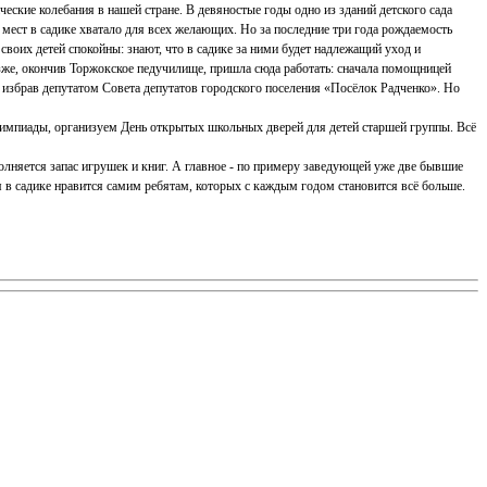
еские колебания в нашей стране. В девяностые годы одно из зданий детского сада
 мест в садике хватало для всех желающих. Но за последние три года рождаемость
а своих детей спокойны: знают, что в садике за ними будет надлежащий уход и
зже, окончив Торжокское педучилище, пришла сюда работать: сначала помощницей
е, избрав депутатом Совета депутатов городского поселения «Посёлок Радченко». Но
импиады, организуем День открытых школьных дверей для детей старшей группы. Всё
лняется запас игрушек и книг. А главное - по примеру заведующей уже две бывшие
 в садике нравится самим ребятам, которых с каждым годом становится всё больше.