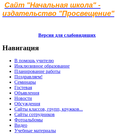
Сай
т
"Начальная школа" -
изда
т
ельс
т
во "Просвещение"
Версия для слабовидящих
Навигация
В помощь учителю
Инклюзивное образование
Планирование работы
Поздравляем!
Семинары
Гостевая
Объявления
Новости
Обсуждения
Сайты классов, групп, кружков...
Сайты сотрудников
Фотоальбомы
Видео
Учебные материалы