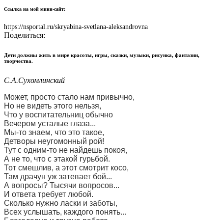
Ссылка на мой мини-сайт:
https://nsportal.ru/skryabina-svetlana-aleksandrovna
Поделиться:
Дети должны жить в мире красоты, игры, сказки, музыки, рисунка, фантазии,
творчества.
С.А.Сухомлинский
Может, просто стало нам привычно,
Но не видеть этого нельзя,
Что у воспитательниц обычно
Вечером усталые глаза...
Мы-то знаем, что это такое,
Детворы неугомонный рой!
Тут с одним-то не найдешь покоя,
А не то, что с этакой гурьбой.
Тот смешлив, а этот смотрит косо,
Там драчун уж затевает бой...
А вопросы? Тысячи вопросов...
И ответа требует любой.
Сколько нужно ласки и заботы,
Всех услышать, каждого понять...