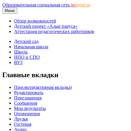
Образовательная социальная сеть
ns
portal.ru
Меню
Обзор возможностей
Детский проект «Алые паруса»
Аттестация педагогических работников
Детский сад
Начальная школа
Школа
НПО и СПО
ВУЗ
Главные вкладки
Просмотр
(активная вкладка)
Редактировать
Приглашения
Сообщения
Мои результаты
Оповещения
Друзья
Гостевая
Аудио