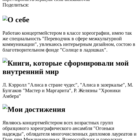
Поделиться:
О себе
Работаю концертмейстером в классе хореографии, имею так
же специальность "Переводчик в сфере межкультурной
коммуникации", увлекаюсь интерьерным дизайном, состою в
благотворительном фонде "Солнце в ладошках".
Книги, которые сформировали мой
внутренний мир
Л. Кэрролл "Алиса в стране чудес", "Алиса в зазеркалье", М.
Булгаков "Мастер и Маргарита", Р. Желязны "Хроники
Амбера"
Мои достижения
Являюсь концертмейстером всех возрастных групп
образцового хореографического ансамбля "Огоньки
надежды", облядателя многочисленных дипломов лауреатов и
Гран-при Международных, Всероссийских и городских