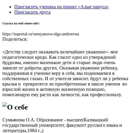
Пригласить ученика на проект «Алые паруса»
Пригласить друга
Ссылка на мой мини-сайт:
https://nsportal.ru/sumyanova-olga-andreevna
Поделиться:
«Детству следует оказывать величайшее уважение»- мое
педагогическое кредо. Как гласит одно из утверждений
буддизма, именно маленькие дети и старые люди очень
зависят от доброты других. Оказывая уважение ребенку,
поддерживая в ученике веру в себя, мы поднимаемся в
собственных глазах. И от учителя зависит, будут ли у ребенка
крылья и превратятся ли приобретенные в школе умения во
взрослой жизни в активную жизненную позицию,
помогающую ему расти как личности, как профессионалу.
О себе
Сумьянова О.А. Образование - высшее(Калмыцкий
государственный университет, факультет русского языка и
литературы,1984 г.,)