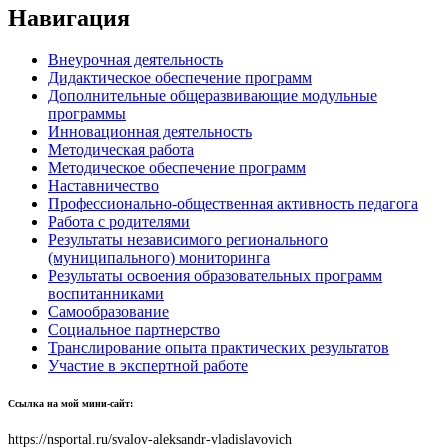
Навигация
Внеурочная деятельность
Дидактическое обеспечение программ
Дополнительные общеразвивающие модульные
программы
Инновационная деятельность
Методическая работа
Методическое обеспечение программ
Наставничество
Профессионально-общественная активность педагога
Работа с родителями
Результаты независимого регионального
(муниципального) мониторинга
Результаты освоения образовательных программ
воспитанниками
Самообразование
Социальное партнерство
Транслирование опыта практических результатов
Участие в экспертной работе
Ссылка на мой мини-сайт:
https://nsportal.ru/svalov-aleksandr-vladislavovich