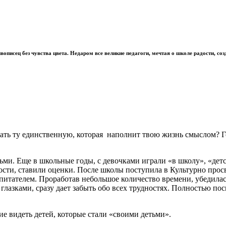
живописец без чувства цвета. Недаром все великие педагоги, мечтая о школе радости, соз
рать ту единственную, которая наполнит твою жизнь смыслом? Г
тьми. Еще в школьные годы, с девочками играли «в школу», «детс
мости, ставили оценки. После школы поступила в Культурно про
спитателем. Проработав небольшое количество времени, убедилас
глазками, сразу дает забыть обо всех трудностях. Полностью по
ие видеть детей, которые стали «своими детьми».