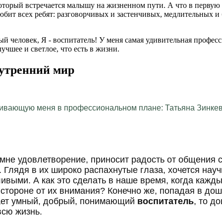
который встречается малышу на жизненном пути. А что в первую 
юбит всех ребят: разговорчивых и застенчивых, медлительных и
й человек, Я - воспитатель! У меня самая удивительная професси
лучшее и светлое, что есть в жизни.
нутренний мир
ивающую меня в профессиональном плане: Татьяна Зинкеви
мне удовлетворение, приносит радость от общения с
Глядя в их широко распахнутые глаза, хочется науч
ливыми. А как это сделать в наше время, когда кажд
в стороне от их внимания? Конечно же, попадая в д
чает умный, добрый, понимающий
воспитатель
, то д
всю жизнь.