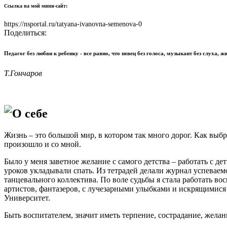
Ссылка на мой мини-сайт:
https://nsportal.ru/tatyana-ivanovna-semenova-0
Поделиться:
Педагог без любви к ребенку - все равно, что певец без голоса, музыкант без слуха, 
Т.Гончаров
О себе
Жизнь – это большой мир, в котором так много дорог. Как выб
произошло и со мной.
Было у меня заветное желание с самого детства – работать с де
уроков укладывали спать. Из тетрадей делали журнал успевае
танцевального коллектива. По воле судьбы я стала работать во
артистов, фантазеров, с лучезарными улыбками и искрящимися 
Университет.
Быть воспитателем, значит иметь терпение, сострадание, желан