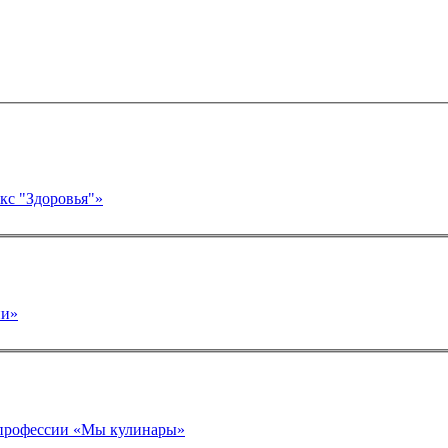
лекс "Здоровья"»
ии»
е профессии «Мы кулинары»