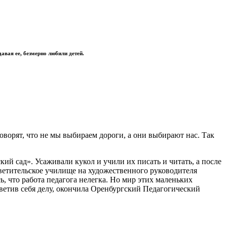
давая ее, безмерно любили детей.
оворят, что не мы выбираем дороги, а они выбирают нас. Так
кий сад». Усаживали кукол и учили их писать и читать, а после
светительское училище на художественного руководителя
ь, что работа педагога нелегка. Но мир этих маленьких
светив себя делу, окончила Оренбургский Педагогический