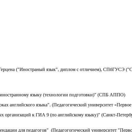
ерцена ("Иностраный язык", диплом с отличием), СПбГУСЭ ("Со
по иностранному языку (технологии подготовки)" (СПБ АППО)
роках английского языка". (Педагогический университет «Первое
ых организаций к ГИА 9 (по английскому языку)" (Санкт-Петерб
мендации для педагогов" (Педагогогический университет "Перво