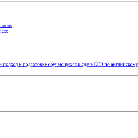
inuous
ласс
обрания на тему: Осознанный подход к подготовке обучающихся к сдаче ЕГЭ по ан