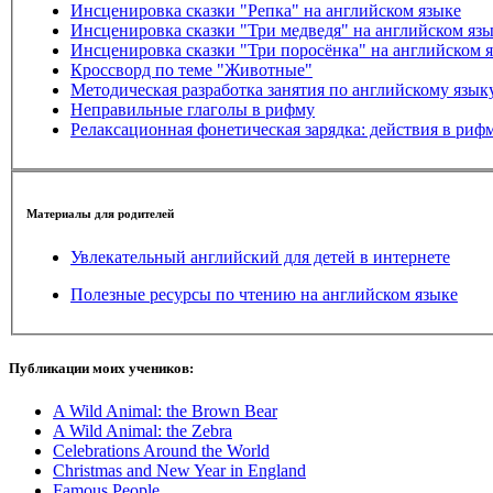
Инсценировка сказки "Репка" на английском языке
Инсценировка сказки "Три медведя" на английском яз
Инсценировка сказки "Три поросёнка" на английском 
Кроссворд по теме "Животные"
Методическая разработка занятия по английскому язык
Неправильные глаголы в рифму
Релаксационная фонетическая зарядка: действия в риф
Материалы для родителей
Увлекательный английский для детей в интернете
Полезные ресурсы по чтению на английском языке
Публикации моих учеников:
A Wild Animal: the Brown Bear
A Wild Animal: the Zebra
Celebrations Around the World
Christmas and New Year in England
Famous People