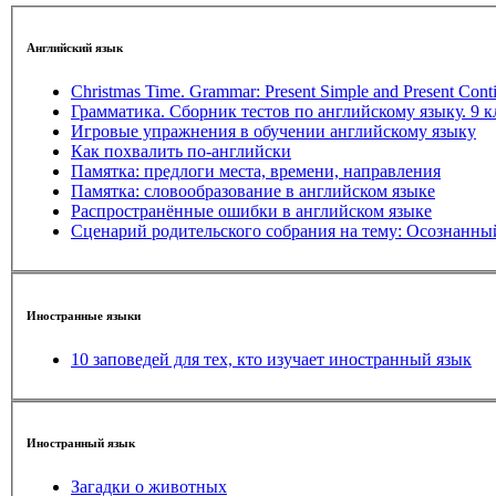
Английский язык
Christmas Time. Grammar: Present Simple and Present Cont
Грамматика. Сборник тестов по английскому языку. 9 к
Игровые упражнения в обучении английскому языку
Как похвалить по-английски
Памятка: предлоги места, времени, направления
Памятка: словообразование в английском языке
Распространённые ошибки в английском языке
Сценарий родительского с
Иностранные языки
10 заповедей для тех, кто изучает иностранный язык
Иностранный язык
Загадки о животных