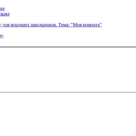
ыке
языке
у для младших школьников. Тема: "Моя комната"
му