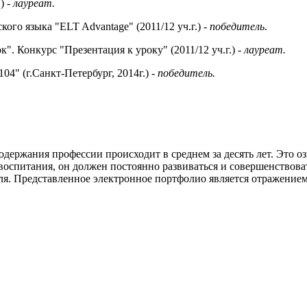
) -
лауреат.
го языка "ELT Advantage" (2011/12 уч.г.) -
победитель
.
. Конкурс "Презентация к уроку" (2011/12 уч.г.) -
лауреат.
" (г.Санкт-Петербург, 2014г.) -
победитель.
ржания профессии происходит в среднем за десять лет. Это озна
оспитания, он должен постоянно развиваться и совершенствоват
еля. Представленное электронное портфолио является отражением