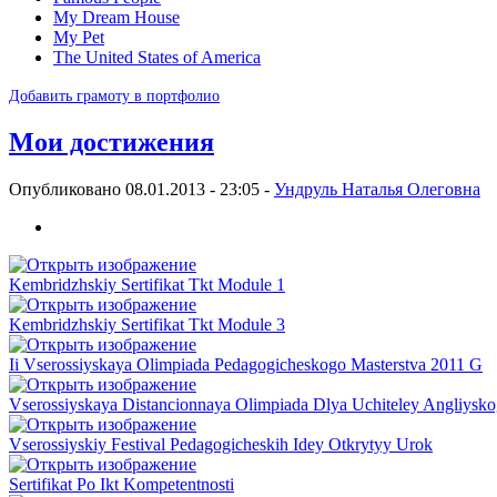
My Dream House
My Pet
The United States of America
Добавить грамоту в портфолио
Мои достижения
Опубликовано 08.01.2013 - 23:05 -
Ундруль Наталья Олеговна
Kembridzhskiy Sertifikat Tkt Module 1
Kembridzhskiy Sertifikat Tkt Module 3
Ii Vserossiyskaya Olimpiada Pedagogicheskogo Masterstva 2011 G
Vserossiyskaya Distancionnaya Olimpiada Dlya Uchiteley Angliysko
Vserossiyskiy Festival Pedagogicheskih Idey Otkrytyy Urok
Sertifikat Po Ikt Kompetentnosti