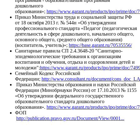
программам - образовательным программам
дошкольного
образования»;
https://www.garant.ru/products/ipo/prime/doc/
Приказ Министерства труда и социальной защиты РФ
от 18 октября 2013 г. № 544н «Об утверждении
профессионального стандарта «Педагог (педагогическая
деятельность в сфере дошкольного, начального общего,
основного общего, среднего общего образования)
(воспитатель, учитель)»;
https://base.garant.ru/70535556/
Санитарные правила СП 2.4.3648-20 "Санитарно-
эпидемиологические требования к организациям
воспитания и обучения, отдыха и оздоровления детей и
молодежи";
https://www.garant.ru/products/ipo/prime/doc/749
Семейный Кодекс Российской
Федерации;
http://www.consultant.ru/document/cons_doc_
Приказ Министерства образования и науки Российской
Федерации (Минобрнауки России) от 17.10.2013 № 1155
«Об утверждении федерального государственного
образовательного стандарта дошкольного
образования».
https://www.garant.ru/products/ipo/prime/doc/
ФОП
http://publication.pravo.gov.ru/Document/View/0001...