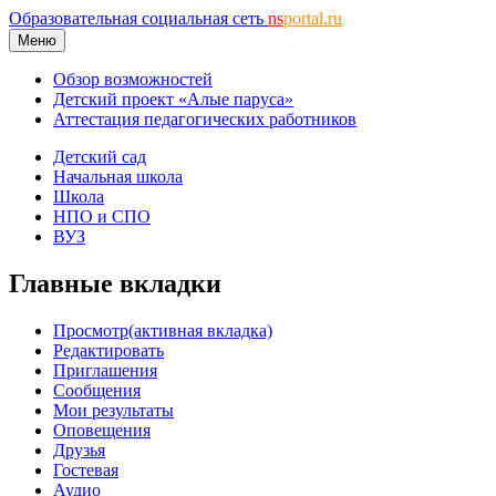
Образовательная социальная сеть
ns
portal.ru
Меню
Обзор возможностей
Детский проект «Алые паруса»
Аттестация педагогических работников
Детский сад
Начальная школа
Школа
НПО и СПО
ВУЗ
Главные вкладки
Просмотр
(активная вкладка)
Редактировать
Приглашения
Сообщения
Мои результаты
Оповещения
Друзья
Гостевая
Аудио