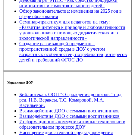
Деловая игра "РППС - как средство поддержки
инициативы и самостоятельности детей"
Обзор законодательства: изменения на 2025 год в
сфере образования
Семинар-практикум для педагогов на тему:
«Развитие интереса к природе и любознательности
у дошкольников с помощью дидактических игр
экологической направленности»
Создание развивающей предметно –
пространственной среды в ДОУ с учетом
возрастных особенностей, потребностей, интересов
детей и требований ФГОС ДО
Управление ДОУ
Библиотека к ООП "От рождения до школы" под
ред. Н.В. Вераксы, Т.С. Комаровой, М.А.
Васильевой.
Взаимодействие ДОО с семьями воспитанников
Взаимодействие ДОО с семьями воспитанников
Информационно - коммуникативные технологии в
образовательном процессе ДОУ.
Насыщение двигательной среды учреждения