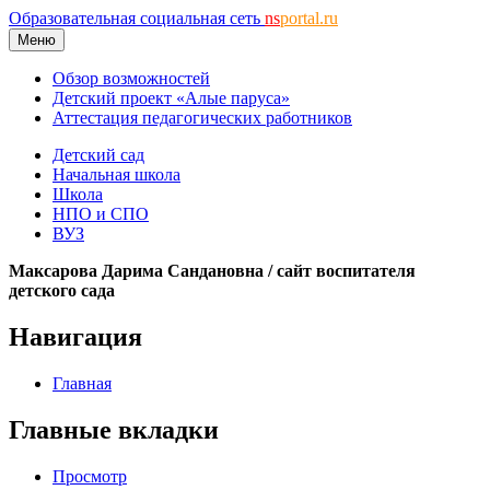
Образовательная социальная сеть
ns
portal.ru
Меню
Обзор возможностей
Детский проект «Алые паруса»
Аттестация педагогических работников
Детский сад
Начальная школа
Школа
НПО и СПО
ВУЗ
Максарова Дарима Сандановна / сайт воспитателя
детского сада
Навигация
Главная
Главные вкладки
Просмотр