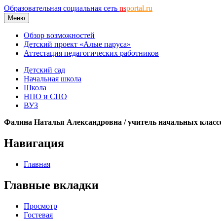
Образовательная социальная сеть
ns
portal.ru
Меню
Обзор возможностей
Детский проект «Алые паруса»
Аттестация педагогических работников
Детский сад
Начальная школа
Школа
НПО и СПО
ВУЗ
Фалина Наталья Александровна / учитель начальных класс
Навигация
Главная
Главные вкладки
Просмотр
Гостевая