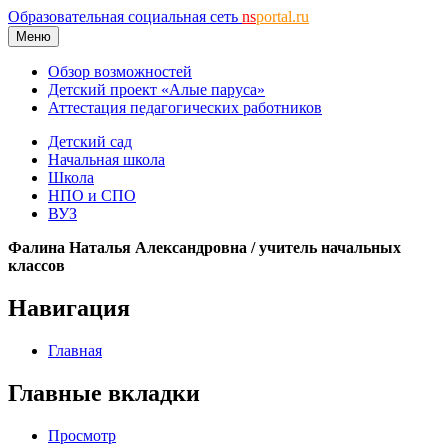
Образовательная социальная сеть
ns
portal.ru
Меню
Обзор возможностей
Детский проект «Алые паруса»
Аттестация педагогических работников
Детский сад
Начальная школа
Школа
НПО и СПО
ВУЗ
Фалина Наталья Александровна / учитель начальных
классов
Навигация
Главная
Главные вкладки
Просмотр