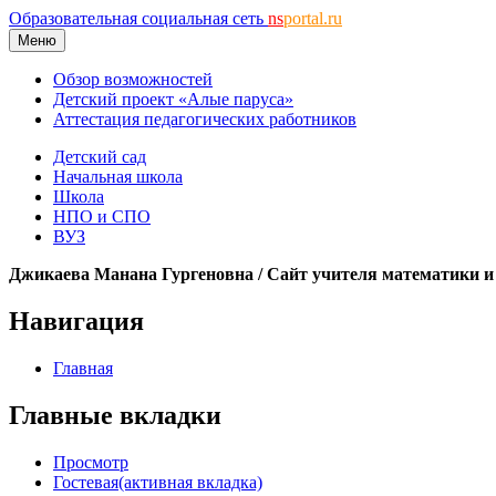
Образовательная социальная сеть
ns
portal.ru
Меню
Обзор возможностей
Детский проект «Алые паруса»
Аттестация педагогических работников
Детский сад
Начальная школа
Школа
НПО и СПО
ВУЗ
Джикаева Манана Гургеновна / Сайт учителя математики 
Навигация
Главная
Главные вкладки
Просмотр
Гостевая
(активная вкладка)