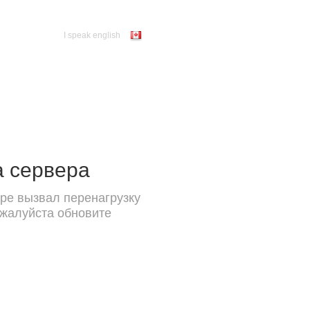
I speak english
а сервера
ре вызвал перенагрузку
ожалуйста обновите