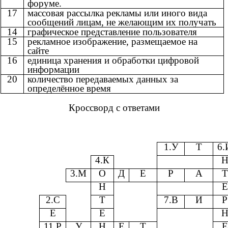
форуме.
17
массовая рассылка рекламы или иного вида
сообщений лицам, не желающим их получать
14
графическое представление пользователя
15
рекламное изображение, размещаемое на
сайте
16
единица хранения и обработки цифровой
информации
20
количество передаваемых данных за
определённое время
Кроссворд с ответами
1.У
Т
6.
4.К
3.М
О
Д
Е
Р
А
Т
Н
Е
2.С
Т
7.В
И
Р
Е
Е
11.Р
У
Н
Е
Т
Е