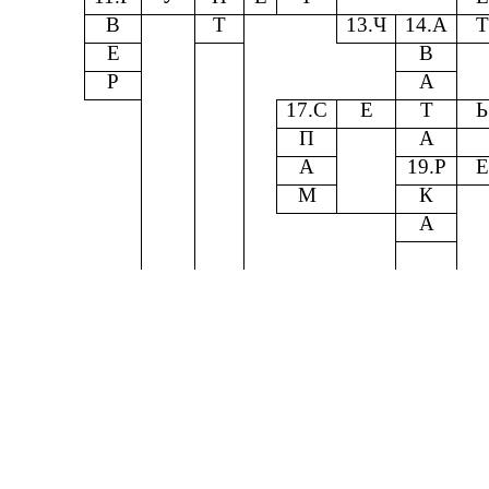
В
Т
13.Ч
14.А
Т
Е
В
Р
А
17.С
Е
Т
Ь
П
А
А
19.Р
Е
М
К
А