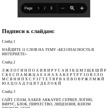
Подписи к слайдам:
Слайд 1
НАЙДИТЕ 11 СЛОВ НА ТЕМУ «БЕЗ ОПАСНОСТЬ В
ИНТЕРНЕТЕ»
Слайд 2
Л Ж Л О Г И Н П О А И В И Р У С А И З К Ц М З Щ К Ш Й Р
С К Е С П А М Ж Ц А Е А Н А Х А К Е Р Т Р У З О В З Л О
М С В Н И П Х С У З Г Т Е Т Я Р В А П В О В Р Ж Л М Ж Й
Ю А Ц О А Д Э Ц Я Т Д Б Л О К Й
Слайд 3
САЙТ, СПАМ, ХАКЕР, АККАУНТ, СЕРВЕР, ЛОГИН,
ВИРУС, БЛОК, ПИРАТСТВО, ЛИЦЕНЗИЯ, ВЗЛОМ