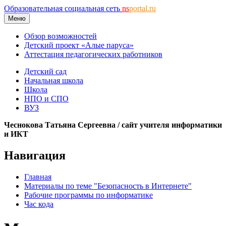
Образовательная социальная сеть
ns
portal.ru
Меню
Обзор возможностей
Детский проект «Алые паруса»
Аттестация педагогических работников
Детский сад
Начальная школа
Школа
НПО и СПО
ВУЗ
Чеснокова Татьяна Сергеевна / сайт учителя информатики
и ИКТ
Навигация
Главная
Материалы по теме "Безопасность в Интернете"
Рабочие программы по информатике
Час кода