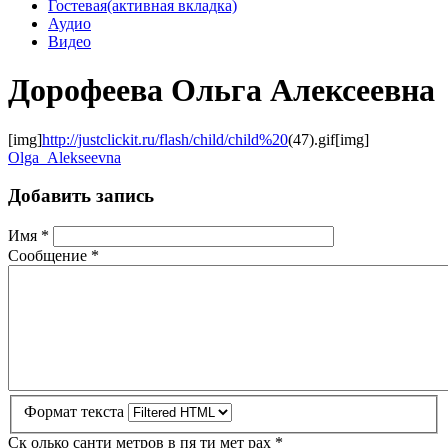
Гостевая
(активная вкладка)
Аудио
Видео
Дорофеева Ольга Алексеевна
[img]
http://justclickit.ru/flash/child/child%20
(47).gif[img]
Olga_Alekseevna
Добавить запись
Имя
*
Сообщение
*
Формат текста
Ск олько санти метров в пя ти мет рах
*