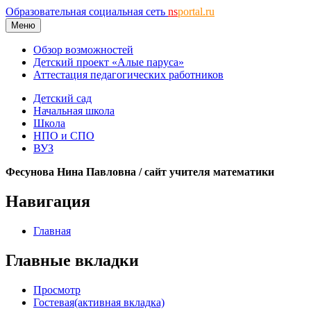
Образовательная социальная сеть
ns
portal.ru
Меню
Обзор возможностей
Детский проект «Алые паруса»
Аттестация педагогических работников
Детский сад
Начальная школа
Школа
НПО и СПО
ВУЗ
Фесунова Нина Павловна / сайт учителя математики
Навигация
Главная
Главные вкладки
Просмотр
Гостевая
(активная вкладка)