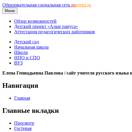
Образовательная социальная сеть
ns
portal.ru
Меню
Обзор возможностей
Детский проект «Алые паруса»
Аттестация педагогических работников
Детский сад
Начальная школа
Школа
НПО и СПО
ВУЗ
Елена Геннадьевна Павлова / сайт учителя русского языка 
Навигация
Главная
Главные вкладки
Просмотр
Гостевая