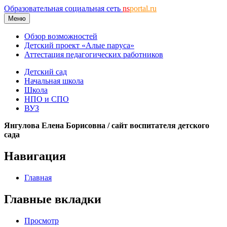
Образовательная социальная сеть
ns
portal.ru
Меню
Обзор возможностей
Детский проект «Алые паруса»
Аттестация педагогических работников
Детский сад
Начальная школа
Школа
НПО и СПО
ВУЗ
Янгулова Елена Борисовна / сайт воспитателя детского
сада
Навигация
Главная
Главные вкладки
Просмотр