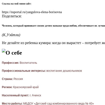
Ссылка на мой мини-сайт:
https://nsportal.ru/yangulova-elena-borisovna
Поделиться:
Человек, который прививает своим детям навыки трудолюбия, обеспечивает их лучше,
(К,Уэйтли)
Не делайте из ребенка кумира: когда он вырастет – потребует же
О себе
Профессия
:
Воспитатель
Профессиональные интересы
:
воспитание дошкольников
Страна:
Россия
Регион
:
Красноярский край
Населенный пункт
:
г. Ачинск
Место работы:
МБДОУ «Детский сад комбинированного вида № 40»