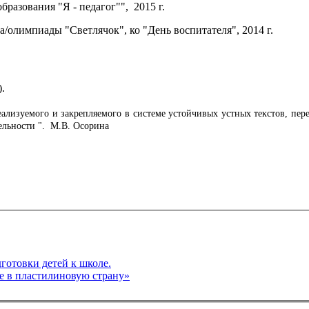
разования "Я - педагог"", 2015 г.
/олимпиады "Светлячок", ко "День воспитателя", 2014 г.
.
реализуемого и закрепляемого в системе устойчивых устных текстов, п
ельности ". М.В. Осорина
готовки детей к школе.
старшая группа «Путешествие в пластилиновую страну»