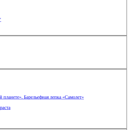
?"
Конспект непосредственно образовательной деятельности в средней группе. Тема: «Взрослым и детям нужен мир на всей планете». Барельефная лепка «Самолет»
раста