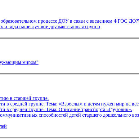
Консультация на педагогический совет "Что меняется в образовательном процессе ДОУ в связи с введением ФГОС ДО
Проект летней оздоровительной работы «Солнце, воздух и вода наши лучшие друзья» старшая группа
кружающим миром"
я по речевому развитию в старшей группе.
Конспект непосредственно образовательной деятельности в средней группе. Тема: Описание транспорта «Грузовик».
ммуникативных способностей детей старшего дошкольного воз
лей