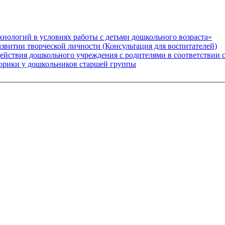
ологий в условиях работы с детьми дошкольного возраста»
Значение художественно-эстетического воспитания в развитии творческой личности (Консультация для воспитателей)
действия дошкольного учреждения с родителями в соответстви
орики у дошкольников старшей группы