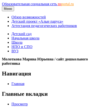
Образовательная социальная сеть
ns
portal.ru
Меню
Обзор возможностей
Детский проект «Алые паруса»
Аттестация педагогических работников
Детский сад
Начальная школа
Школа
НПО и СПО
ВУЗ
Молоткова Марина Юрьевна / сайт дошкольного
работника
Навигация
Главная
Главные вкладки
Просмотр