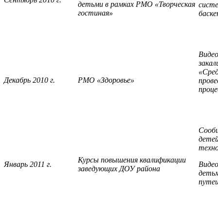
детьми в рамках РМО «Творческая
систе
гостиная»
баске
Видео
закал
«Сред
Декабрь 2010 г.
РМО «Здоровье»
прове
проце
Сообщ
детей
техно
Курсы повышения квалификации
Январь 2011 г.
Видео
заведующих ДОУ района
детьм
путе