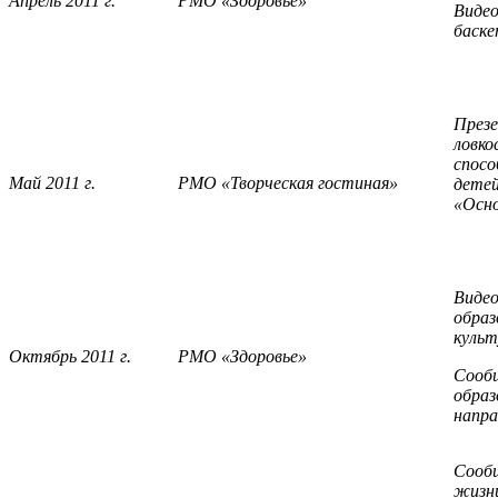
Апрель 2011 г.
РМО «Здоровье»
Видео
баске
Презе
ловко
спосо
Май 2011 г.
РМО «Творческая гостиная»
детей
«Осно
Виде
образ
культ
Октябрь 2011 г.
РМО «Здоровье»
Сообщ
образ
напра
Сообщ
жизни