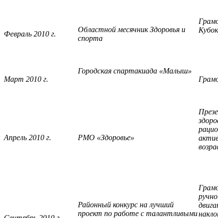
Грамо
Областной месячник Здоровья и
Кубок
Февраль 2010 г.
спорта
Городская спартакиада «Малыш»
Март 2010 г.
Грам
През
здоро
рацио
Апрель 2010 г.
РМО «Здоровье»
актив
возра
Грам
ручно
Районный конкурс на лучший
двига
проект по работе с талантливыми
накло
Сентябрь 2010 г.