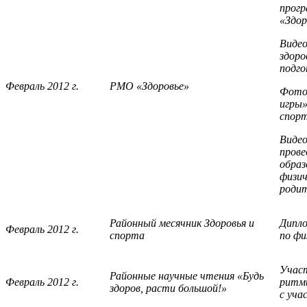
прогр
«Здор
Видео
здоро
подго
Февраль 2012 г.
РМО «Здоровье»
Фото-
игры»
спорт
Виде
прове
образ
физич
роди
Районный месячник Здоровья и
Дипло
Февраль 2012 г.
спорта
по фи
Участ
Районные научные чтения «Будь
Февраль 2012 г.
ритми
здоров, расти большой!»
с уча