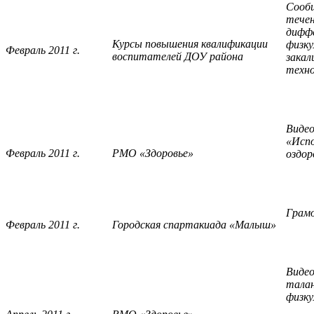
Сообщ
течен
диффе
Курсы повышения квалификации
физку
Февраль 2011 г.
воспитателей ДОУ района
закал
техно
Видео
«Испо
Февраль 2011 г.
РМО «Здоровье»
оздор
Грам
Февраль 2011 г.
Городская спартакиада «Малыш»
Виде
талан
физку