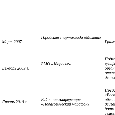
Городская спартакиада «Малыш»
Март 2007г.
Грам
Подг
«Дифф
РМО «Здоровье»
Декабрь 2009 г.
орган
откры
детьм
Пред
«Восп
Районная конференция
обесп
Январь 2010 г.
«Педагогический марафон»
двига
дошко
семье