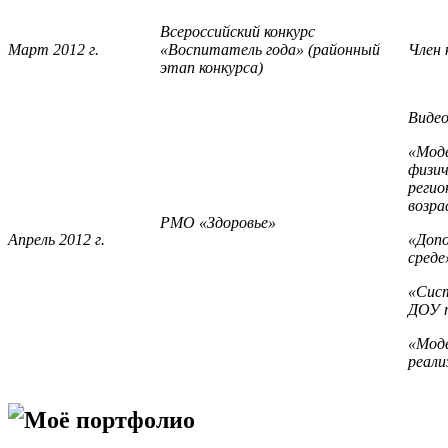
Всероссийский конкурс
Март 2012 г.
«Воспитатель года» (районный
Член 
этап конкурса)
Видео
«Моде
физич
регио
возра
РМО «Здоровье»
Апрель 2012 г.
«Допо
среде
«Сист
ДОУ п
«Моде
реали
Моё портфолио