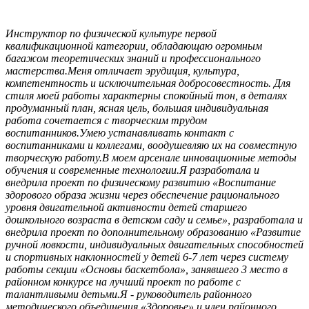
Инструктор по физической культуре первой
квалификационной категории, обладающаю огромным
багажом теоретических знаний и профессионального
мастерства.Меня отличает эрудиция, культура,
компетентность и исключительная добросовестность. Для
стиля моей работы характерны спокойный тон, в деталях
продуманный план, ясная цель, большая индивидуальная
работа сочетается с творческим трудом
воспитанников.
Умею устанавливать контакт с
воспитанниками и коллегами, воодушевляю их на совместную
творческую работу.
В моем арсенале инновационные методы
обучения и современные технологии.Я разработала и
внедрила проект по физическому развитию «Воспитание
здорового образа жизни через обеспечение рационального
уровня двигательной активности детей старшего
дошкольного возраста в детском саду и семье», разработала и
внедрила проект по дополнительному образованию «Развитие
ручной ловкости, индивидуальных двигательных способностей
и спортивных наклонностей у детей 6-7 лет через систему
работы секции «Основы баскетбола», занявшего 3 место в
районном конкурсе на лучший проект по работе с
талантливыми детьми.
Я - руководитель районного
методического объединения «Здоровье» и член районного