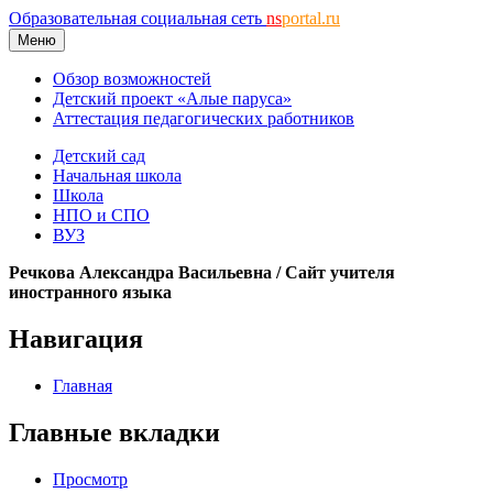
Образовательная социальная сеть
ns
portal.ru
Меню
Обзор возможностей
Детский проект «Алые паруса»
Аттестация педагогических работников
Детский сад
Начальная школа
Школа
НПО и СПО
ВУЗ
Речкова Александра Васильевна / Сайт учителя
иностранного языка
Навигация
Главная
Главные вкладки
Просмотр