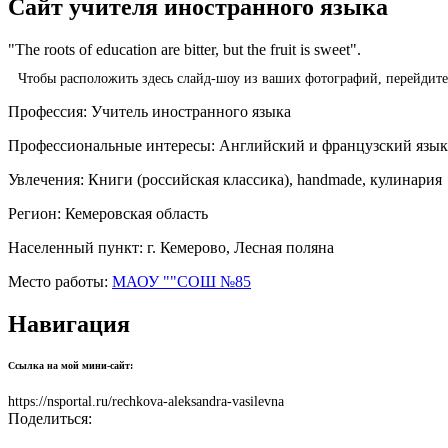
Сайт учителя иностранного языка
"The roots of education are bitter, but the fruit is sweet".
Чтобы расположить здесь слайд-шоу из ваших фотографий, перейдит
Профессия:
Учитель иностранного языка
Профессиональные интересы:
Английский и французский язы
Увлечения:
Книги (российская классика), handmade, кулинария
Регион:
Кемеровская область
Населенный пункт:
г. Кемерово, Лесная поляна
Место работы:
МАОУ ""СОШ №85
Навигация
Ссылка на мой мини-сайт:
https://nsportal.ru/rechkova-aleksandra-vasilevna
Поделиться: