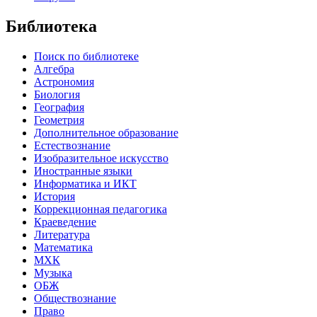
Библиотека
Поиск по библиотеке
Алгебра
Астрономия
Биология
География
Геометрия
Дополнительное образование
Естествознание
Изобразительное искусство
Иностранные языки
Информатика и ИКТ
История
Коррекционная педагогика
Краеведение
Литература
Математика
МХК
Музыка
ОБЖ
Обществознание
Право