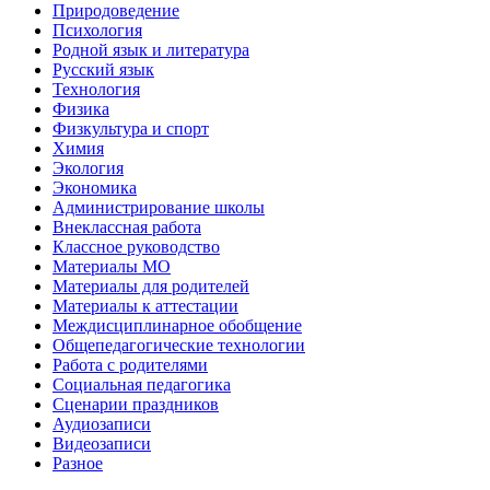
Природоведение
Психология
Родной язык и литература
Русский язык
Технология
Физика
Физкультура и спорт
Химия
Экология
Экономика
Администрирование школы
Внеклассная работа
Классное руководство
Материалы МО
Материалы для родителей
Материалы к аттестации
Междисциплинарное обобщение
Общепедагогические технологии
Работа с родителями
Социальная педагогика
Сценарии праздников
Аудиозаписи
Видеозаписи
Разное