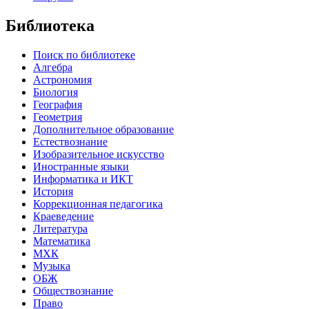
Библиотека
Поиск по библиотеке
Алгебра
Астрономия
Биология
География
Геометрия
Дополнительное образование
Естествознание
Изобразительное искусство
Иностранные языки
Информатика и ИКТ
История
Коррекционная педагогика
Краеведение
Литература
Математика
МХК
Музыка
ОБЖ
Обществознание
Право