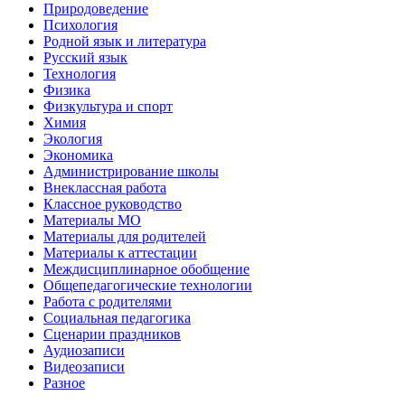
Природоведение
Психология
Родной язык и литература
Русский язык
Технология
Физика
Физкультура и спорт
Химия
Экология
Экономика
Администрирование школы
Внеклассная работа
Классное руководство
Материалы МО
Материалы для родителей
Материалы к аттестации
Междисциплинарное обобщение
Общепедагогические технологии
Работа с родителями
Социальная педагогика
Сценарии праздников
Аудиозаписи
Видеозаписи
Разное