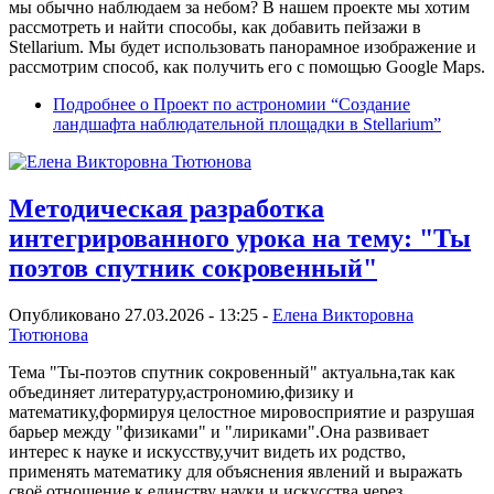
мы обычно наблюдаем за небом? В нашем проекте мы хотим
рассмотреть и найти способы, как добавить пейзажи в
Stellarium. Мы будет использовать панорамное изображение и
рассмотрим способ, как получить его с помощью Google Maps.
Подробнее
о Проект по астрономии “Создание
ландшафта наблюдательной площадки в Stellarium”
Методическая разработка
интегрированного урока на тему: "Ты
поэтов спутник сокровенный"
Опубликовано 27.03.2026 - 13:25 -
Елена Викторовна
Тютюнова
Тема "Ты-поэтов спутник сокровенный" актуальна,так как
объединяет литературу,астрономию,физику и
математику,формируя целостное мировосприятие и разрушая
барьер между "физиками" и "лириками".Она развивает
интерес к науке и искусству,учит видеть их родство,
применять математику для объяснения явлений и выражать
своё отношение к единству науки и искусства через