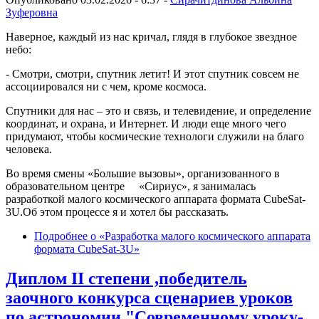
Зуферовна
Наверное, каждый из нас кричал, глядя в глубокое звездное
небо:
- Смотри, смотри, спутник летит! И этот спутник совсем не
ассоциировался ни с чем, кроме космоса.
Спутники для нас – это и связь, и телевидение, и определение
координат, и охрана, и Интернет. И люди еще много чего
придумают, чтобы космические технологи служили на благо
человека.
Во время смены «Большие вызовы», организованного в
образовательном центре «Сириус», я занималась
разработкой малого космического аппарата формата CubeSat-
3U.Об этом процессе я и хотел бы рассказать.
Подробнее
о «Разработка малого космического аппарата
формата CubeSat-3U»
Диплом II степени ,победитель
заочного конкурса сценариев уроков
по астрономии "Современному уроку-