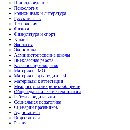
Природоведение
Психология
Родной язык и литература
Русский язык
Технология
Физика
Физкультура и спорт
Химия
Экология
Экономика
Администрирование школы
Внеклассная работа
Классное руководство
Материалы МО
Материалы для родителей
Материалы к аттестации
Междисциплинарное обобщение
Общепедагогические технологии
Работа с родителями
Социальная педагогика
Сценарии праздников
Аудиозаписи
Видеозаписи
Разное