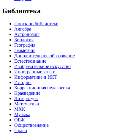
Библиотека
Поиск по библиотеке
Алгебра
Астрономия
Биология
География
Геометрия
Дополнительное образование
Естествознание
Изобразительное искусство
Иностранные языки
Информатика и ИКТ
История
Коррекционная педагогика
Краеведение
Литература
Математика
МХК
Музыка
ОБЖ
Обществознание
Право