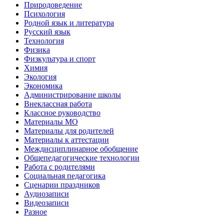
Природоведение
Психология
Родной язык и литература
Русский язык
Технология
Физика
Физкультура и спорт
Химия
Экология
Экономика
Администрирование школы
Внеклассная работа
Классное руководство
Материалы МО
Материалы для родителей
Материалы к аттестации
Междисциплинарное обобщение
Общепедагогические технологии
Работа с родителями
Социальная педагогика
Сценарии праздников
Аудиозаписи
Видеозаписи
Разное