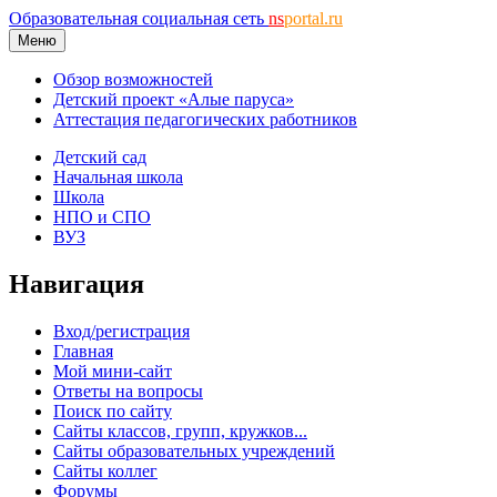
Образовательная социальная сеть
ns
portal.ru
Меню
Обзор возможностей
Детский проект «Алые паруса»
Аттестация педагогических работников
Детский сад
Начальная школа
Школа
НПО и СПО
ВУЗ
Навигация
Вход/регистрация
Главная
Мой мини-сайт
Ответы на вопросы
Поиск по сайту
Сайты классов, групп, кружков...
Сайты образовательных учреждений
Сайты коллег
Форумы