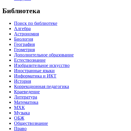
Библиотека
Поиск по библиотеке
Алгебра
Астрономия
Биология
География
Геометрия
Дополнительное образование
Естествознание
Изобразительное искусство
Иностранные языки
Информатика и ИКТ
История
Коррекционная педагогика
Краеведение
Литература
Математика
МХК
Музыка
ОБЖ
Обществознание
Право