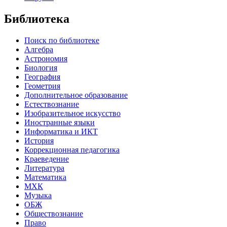
Библиотека
Поиск по библиотеке
Алгебра
Астрономия
Биология
География
Геометрия
Дополнительное образование
Естествознание
Изобразительное искусство
Иностранные языки
Информатика и ИКТ
История
Коррекционная педагогика
Краеведение
Литература
Математика
МХК
Музыка
ОБЖ
Обществознание
Право