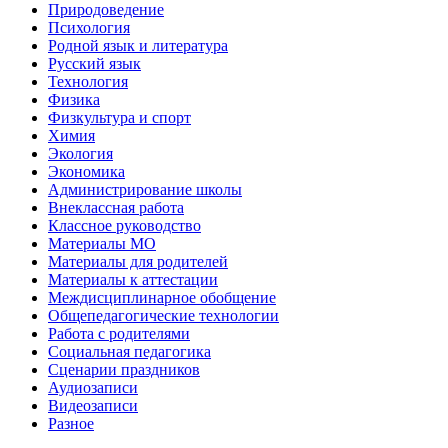
Природоведение
Психология
Родной язык и литература
Русский язык
Технология
Физика
Физкультура и спорт
Химия
Экология
Экономика
Администрирование школы
Внеклассная работа
Классное руководство
Материалы МО
Материалы для родителей
Материалы к аттестации
Междисциплинарное обобщение
Общепедагогические технологии
Работа с родителями
Социальная педагогика
Сценарии праздников
Аудиозаписи
Видеозаписи
Разное