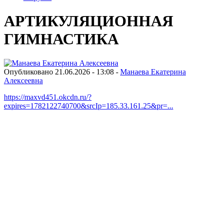
АРТИКУЛЯЦИОННАЯ
ГИМНАСТИКА
Опубликовано 21.06.2026 - 13:08 -
Манаева Екатерина
Алексеевна
https://maxvd451.okcdn.ru/?
expires=1782122740700&srcIp=185.33.161.25&pr=...