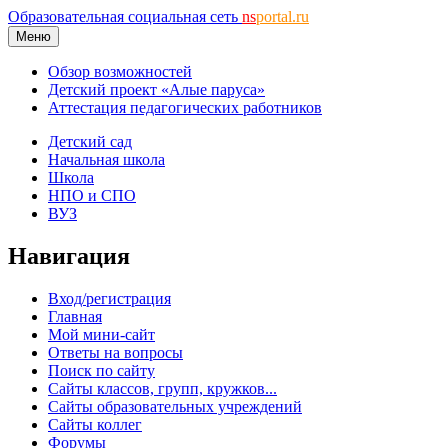
Образовательная социальная сеть
ns
portal.ru
Меню
Обзор возможностей
Детский проект «Алые паруса»
Аттестация педагогических работников
Детский сад
Начальная школа
Школа
НПО и СПО
ВУЗ
Навигация
Вход/регистрация
Главная
Мой мини-сайт
Ответы на вопросы
Поиск по сайту
Сайты классов, групп, кружков...
Сайты образовательных учреждений
Сайты коллег
Форумы