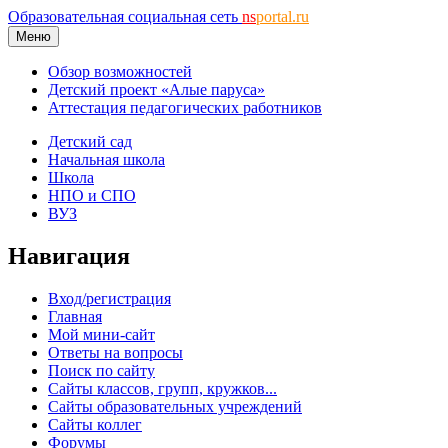
Образовательная социальная сеть
ns
portal.ru
Меню
Обзор возможностей
Детский проект «Алые паруса»
Аттестация педагогических работников
Детский сад
Начальная школа
Школа
НПО и СПО
ВУЗ
Навигация
Вход/регистрация
Главная
Мой мини-сайт
Ответы на вопросы
Поиск по сайту
Сайты классов, групп, кружков...
Сайты образовательных учреждений
Сайты коллег
Форумы