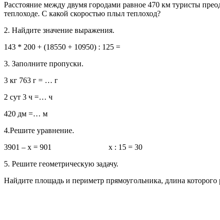
Расстояние между двумя городами равное 470 км туристы преодо
теплоходе. С какой скоростью плыл теплоход?
2. Найдите значение выражения.
143 * 200 + (18550 + 10950) : 125 =
3. Заполните пропуски.
3 кг 763 г = … г
2 сут 3 ч =… ч
420 дм =… м
4.Решите уравнение.
3901 – х = 901 х : 15 = 30
5. Решите геометрическую задачу.
Найдите площадь и периметр прямоугольника, длина которого 