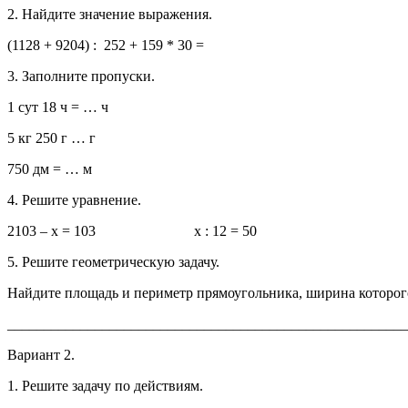
2. Найдите значение выражения.
(1128 + 9204) : 252 + 159 * 30 =
3. Заполните пропуски.
1 сут 18 ч = … ч
5 кг 250 г … г
750 дм = … м
4. Решите уравнение.
2103 – х = 103 х : 12 = 50
5. Решите геометрическую задачу.
Найдите площадь и периметр прямоугольника, ширина которого
_______________________________________________________
Вариант 2.
1. Решите задачу по действиям.