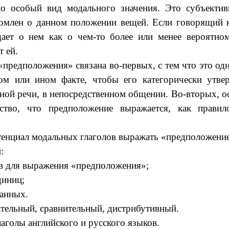
о особый вид модального значения. Это субъектив
домлен о данном положении вещей. Если говорящий 
щает о нем как о чем-то более или менее вероятно
т ей.
предположения» связана во-первых, с тем что это о
ом или ином факте, чтобы его категорически утв
ной речи, в непосредственном общении. Во-вторых, о
ство, что предположение выражается, как правило
отенциал модальных глаголов выражать «предположени
:
ов для выражения «предположения»;
диниц;
данных.
ательный, сравнительный, дистрибутивный.
аголы английского и русского языков.