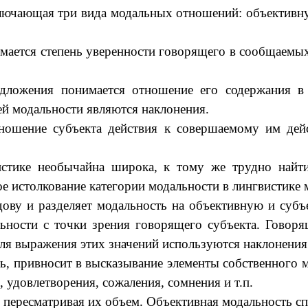
включающая три вида модальных отношений: объект
мается степень уверенности говорящего в сообщаемы
ложения понимается отношение его содержания в де
й модальности являются наклонения.
ношение субъекта действия к совершаемому им де
истике необычайна широка, к тому же трудно найт
е истолкование категории модальности в лингвистике 
дову и разделяет модальность на объективную и субъ
ьности с точки зрения говорящего субъекта. Гово
Для выражения этих значений используются наклонения 
ь, привносит в высказывание элементы собственного м
удовлетворения, сожаления, сомнения и т.п.
, пересматривая их объем. Объективная модальность с