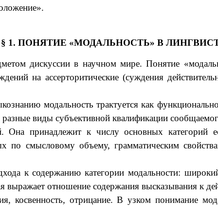
оложение».
§ 1. ПОНЯТИЕ «МОДАЛЬНОСТЬ» В ЛИНГВИС
дметом дискуссии в научном мире. Понятие «модальн
ждений на ассерторитические (суждения действитель
кознанию модальность трактуется как функционально
е разные виды субъективной квалификации сообщаемог
й. Она принадлежит к числу основных категорий ес
ых по смысловому объему, грамматическим свойств
дхода к содержанию категории модальности: широки
рая выражает отношение содержания высказывания к д
я, косвенность, отрицание. В узком понимание мод