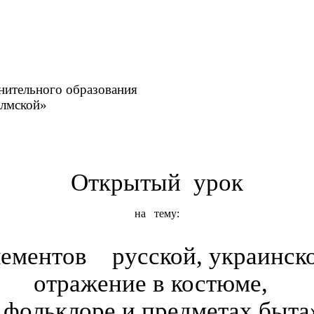
олнительного образования
мской»
Открытый урок
на тему:
ементов русской, украинской
отражение в костюме,
 фольклоре и предметах быта