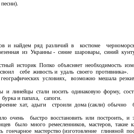
песни).
ов и найдем ряд различий в костюме черноморск
зенная из Украины - синие шаровары, синий кунту
ый историк Попко объясняет необходимость изме
усвоил себе живость и удаль своего противника».
ографических условиях, возможно мешала резк
и линейцы стали носить одинаковую форму, сост
бурка и папаха, сапоги.
оение хат, адыги строили дома (сакли) обычно бо
 очень быстро восстановить или построить, и э
цев было много ремесленников, мастеров, такие к
 гончарное мастерство (изготовление глиняной по