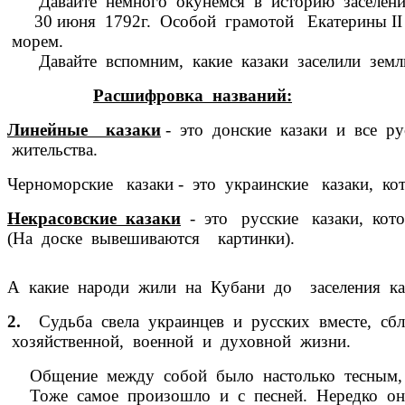
Давайте немного окунемся в историю заселения
30 июня 1792г. Особой грамотой Екатерины II
морем.
Давайте вспомним, какие казаки заселили земли к
Расшифровка названий:
Линейные казаки
- это донские казаки и все ру
жительства.
Черноморские казаки - это украинские казаки, к
Некрасовские казаки
- это русские казаки, кот
(На доске вывешиваются картинки).
А какие народи жили на Кубани до заселения каза
2.
Судьба свела украинцев и русских вместе, сб
хозяйственной, военной и духовной жизни.
Общение между собой было настолько тесным, чт
Тоже самое произошло и с песней. Нередко она 