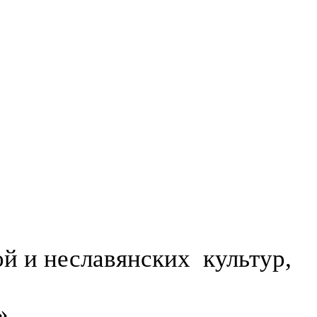
 и неславянских культур,
».