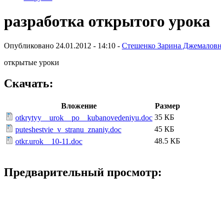
разработка открытого урока
Опубликовано 24.01.2012 - 14:10 -
Стешенко Зарина Джемалов
открытые уроки
Скачать:
Вложение
Размер
35 КБ
otkrytyy__urok__po__kubanovedeniyu.doc
45 КБ
puteshestvie_v_stranu_znaniy.doc
48.5 КБ
otkr.urok__10-11.doc
Предварительный просмотр: