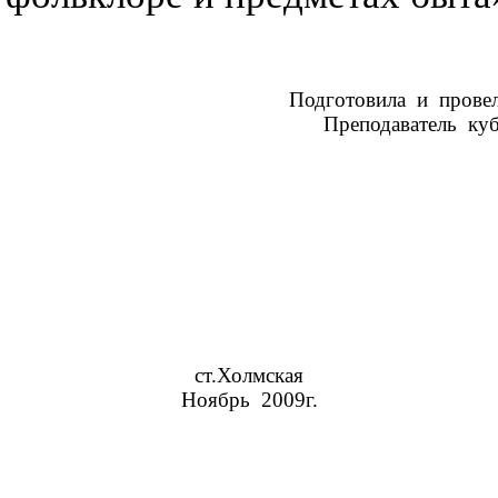
дготовила и пров
подаватель кубановед
ст.Холмская
Ноябрь 2009г.