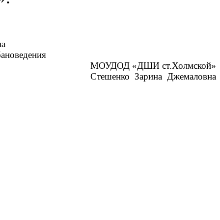
ела
ения
МОУДОД «ДШИ ст.Холмской»
Стешенко Зарина Джемаловна