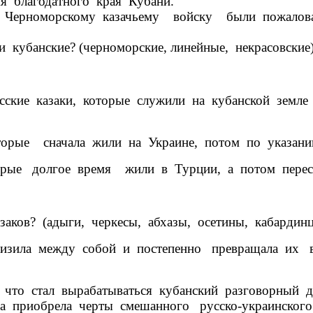
 благодатного края Кубани.
 Черноморскому казачьему войску были пожалов
убанские? (черноморские, линейные, некрасовские)
сские казаки, которые служили на кубанской земле
оторые сначала жили на Украине, потом по указани
орые долгое время жили в Турции, а потом перес
ков? (адыги, черкесы, абхазы, осетины, кабардинц
лизила между собой и постепенно превращала их в
о стал вырабатываться кубанский разговорный диа
приобрела черты смешанного русско-украинского ф