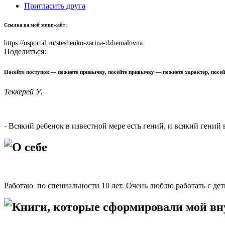
Пригласить друга
Ссылка на мой мини-сайт:
https://nsportal.ru/steshenko-zarina-dzhemalovna
Поделиться:
Посейте поступок — пожнете привычку, посейте привычку — пожнете характер, посейт
Теккерей У.
- Всякий ребенок в известной мере есть гений, и всякий гени
О себе
Работаю по специальности 10 лет. Очень люблю работать с дет
Книги, которые сформировали мой в