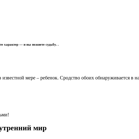
е характер — и вы пожнете судьбу. .
й в известной мере – ребенок. Сродство обоих обнаруживается в
ьми!
нутренний мир