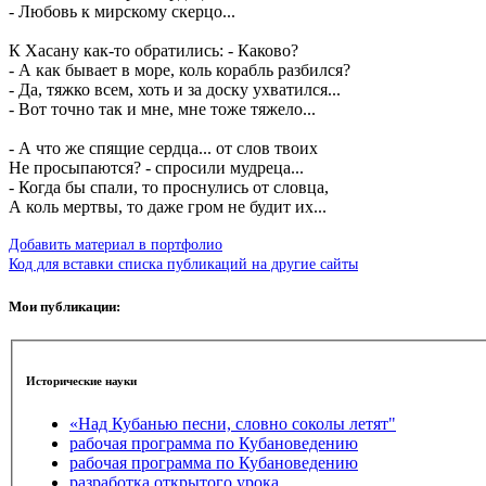
- Любовь к мирскому скерцо...
К Хасану как-то обратились: - Каково?
- А как бывает в море, коль корабль разбился?
- Да, тяжко всем, хоть и за доску ухватился...
- Вот точно так и мне, мне тоже тяжело...
- А что же спящие сердца... от слов твоих
Не просыпаются? - спросили мудреца...
- Когда бы спали, то проснулись от словца,
А коль мертвы, то даже гром не будит их...
Добавить материал в портфолио
Код для вставки списка публикаций на другие сайты
Мои публикации:
Исторические науки
«Над Кубанью песни, словно соколы летят"
рабочая программа по Кубановедению
рабочая программа по Кубановедению
разработка открытого урока