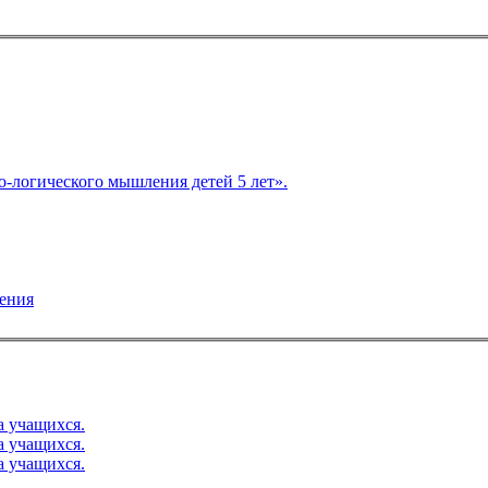
итие словесно-логического мышления детей 5 лет».
ления
ерамента диагностика учащихся.
ерамента диагностика учащихся.
ерамента диагностика учащихся.