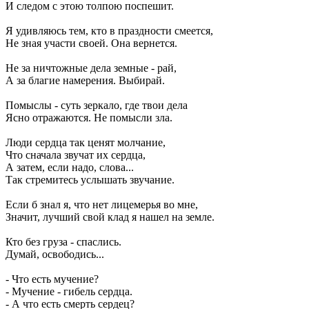
И следом с этою толпою поспешит.
Я удивляюсь тем, кто в праздности смеется,
Не зная участи своей. Она вернется.
Не за ничтожные дела земные - рай,
А за благие намерения. Выбирай.
Помыслы - суть зеркало, где твои дела
Ясно отражаются. Не помысли зла.
Люди сердца так ценят молчание,
Что сначала звучат их сердца,
А затем, если надо, слова...
Так стремитесь услышать звучание.
Если б знал я, что нет лицемерья во мне,
Значит, лучший свой клад я нашел на земле.
Кто без груза - спаслись.
Думай, освободись...
- Что есть мучение?
- Мучение - гибель сердца.
- А что есть смерть сердец?