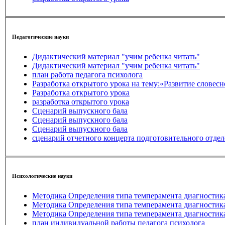
Педагогические науки
Дидактический материал "учим ребенка читать"
Дидактический материал "учим ребенка читать"
план работа педагога психолога
Разработка открытого урока на тему:«Разв
Разработка открытого урока
разработка открытого урока
Сценарий выпускного бала
Сценарий выпускного бала
Сценарий выпускного бала
сценарий отчетного концерта подготовительного отде
Психологические науки
Методика Определения типа темп
Методика Определения типа темп
Методика Определения типа темп
план индивидуальной работы педагога психолога