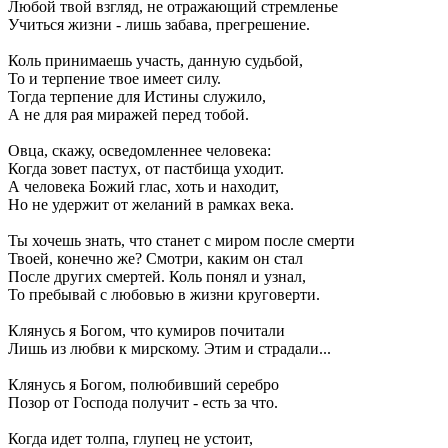
Любой твой взгляд, не отражающий стремленье
Учиться жизни - лишь забава, прегрешение.
Коль принимаешь участь, данную судьбой,
То и терпение твое имеет силу.
Тогда терпение для Истины служило,
А не для рая миражей перед тобой.
Овца, скажу, осведомленнее человека:
Когда зовет пастух, от пастбища уходит.
А человека Божий глас, хоть и находит,
Но не удержит от желаний в рамках века.
Ты хочешь знать, что станет с миром после смерти
Твоей, конечно же? Смотри, каким он стал
После других смертей. Коль понял и узнал,
То пребывай с любовью в жизни круговерти.
Клянусь я Богом, что кумиров почитали
Лишь из любви к мирскому. Этим и страдали...
Клянусь я Богом, полюбивший серебро
Позор от Господа получит - есть за что.
Когда идет толпа, глупец не устоит,