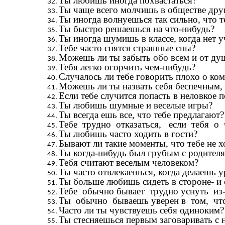
Ты любишь иногда похвастаться?
Ты чаще всего молчишь в обществе дру
Ты иногда волнуешься так сильно, что т
Ты быстро решаешься на что-нибудь?
Ты иногда шумишь в классе, когда нет у
Тебе часто снятся страшные сны?
Можешь ли ты забыть обо всем и от душ
Тебя легко огорчить чем-нибудь?
Случалось ли тебе говорить плохо о ко
Можешь ли ты назвать себя беспечным,
Если тебе случится попасть в неловкое
Ты любишь шумные и веселые игры?
Ты всегда ешь все, что тебе предлагают?
Тебе трудно отказаться, если тебя о 
Ты любишь часто ходить в гости?
Бывают ли такие моменты, что тебе не х
Ты когда-нибудь был грубым с родител
Тебя считают веселым человеком?
Ты часто отвлекаешься, когда делаешь 
Ты больше любишь сидеть в стороне- и 
Тебе обычно бывает трудно уснуть из-
Ты обычно бываешь уверен в том, что 
Часто ли ты чувствуешь себя одиноким?
Ты стесняешься первым заговаривать с