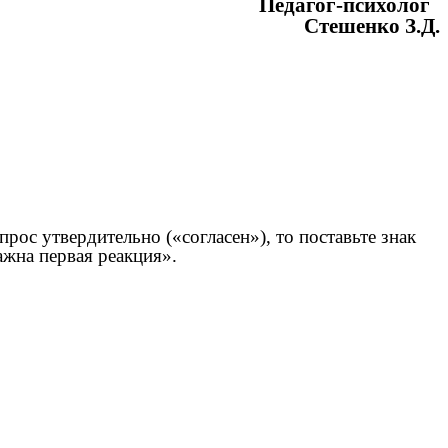
Педагог-психолог
Стешенко З.Д.
рос утвердительно («согласен»), то поставьте знак
важна первая реакция».