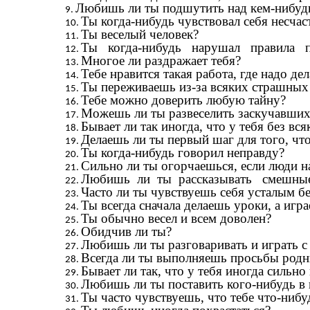
Любишь ли ты подшутить над кем-нибуд
Ты когда-нибудь чувствовал себя несча
Ты веселый человек?
Ты когда-нибудь нарушал правила п
Многое ли раздражает тебя?
Тебе нравится такая работа, где надо де
Ты переживаешь из-за всяких страшных 
Тебе можно доверить любую тайну?
Можешь ли ты развеселить заскучавших
Бывает ли так иногда, что у тебя без вс
Делаешь ли ты первый шаг для того, чт
Ты когда-нибудь говорил неправду?
Сильно ли ты огорчаешься, если люди на
Любишь ли ты рассказывать смешные 
Часто ли ты чувствуешь себ
Ты всегда сначала делаешь уроки, а игр
Ты обычно весел и всем доволен?
Обидчив ли ты?
Любишь ли ты разговаривать и играть с
Всегда ли ты выполняешь просьбы родн
Бывает ли так, что у тебя иногда сильно
Любишь ли ты поставить кого-нибудь в 
Ты часто чувствуешь, что тебе что-нибу