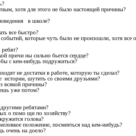
ь?
стным, хотя для этого не было настоящей причины?
оведения в школе?
лать все быстро?
событий, которые чуть было не произошли, хотя все 
 ребят?
якой причи ны сильно бьется сердце?
обы с кем-нибудь подружиться?
ходят не достатки в работе, которую ты сделал?
истории, шутить со своими друзьями?
я усталым без всякой причины?
аешь уже потом?
 другими ребятами?
ых о помо щи по хозяйству?
 кружится голова?
неловкое положение, посмеяться над кем-нибудь?
дь очень на доело?