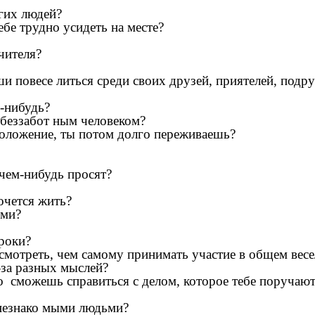
гих людей?
ебе трудно усидеть на месте?
чителя?
и повесе литься среди своих друзей, приятелей, подру
м-нибудь?
 беззабот ным человеком?
 положение, ты потом долго переживаешь?
чем-нибудь просят?
очется жить?
ями?
уроки?
смотреть, чем самому принимать участие в общем весе
за разных мыслей?
сможешь справиться с делом, которое тебе поручают
 незнако мыми людьми?