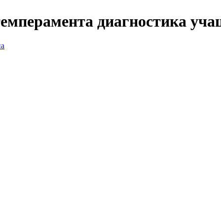
емперамента диагностика уча
на