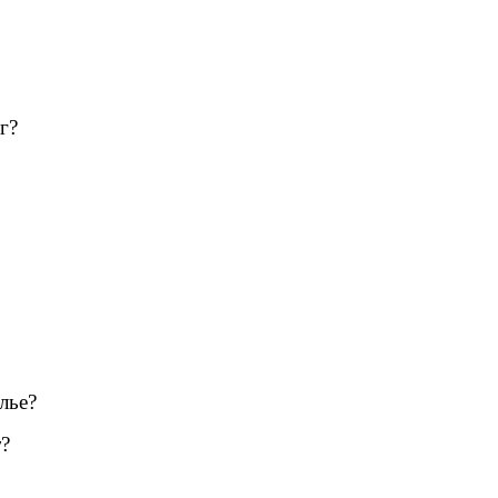
г?
лье?
?