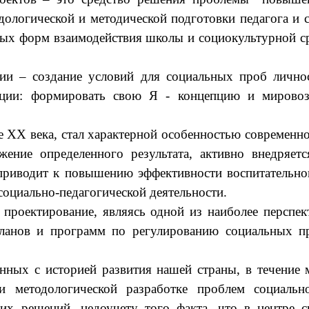
дологической и методической подготовки педагога и
зных форм взаимодействия школы и социокультурной 
гии – создание условий для социальных проб лично
ации: формировать свою Я - концепцию и мировозз
е ХХ века, стал характерной особенностью современн
жение определенного результата, активно внедряет
приводит к повышению эффективности воспитательно
социально-педагогической деятельности.
 проектирование, являясь одной из наиболее перспе
планов и программ по регулированию социальных пр
анных с историей развития нашей страны, в течение 
 и методологической разработке проблем социаль
их решений, недоучету того факта, что в центре 