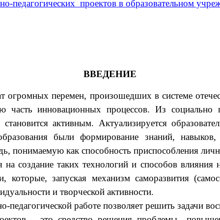
льно-педагогических проектов в образовательном учре
ВВЕДЕНИЕ
ат огромных перемен, произошедших в системе отечес
ю часть инновационных процессов. Из социально п
 становится активным. Актуализируется образовател
бразования были формирование знаний, навыков,
дь, понимаемую как способность приспособления личн
я на создание таких технологий и способов влияния 
 которые, запуская механизм саморазвития (самос
идуальности и творческой активности.
о-педагогической работе позволяет решить задачи вос
роектов – это средство решения проблемы повышен