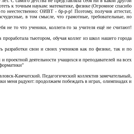
лет. С самого детства не представляла себя ни в какой другой
отеть к точным наукам: математике, физике (Огромное спасибо
то неестественно: ОИВТ - бр-р-р! Поэтому, получив аттестат,
счудесные, в том смысле, что грамотные, требовательные, но
бя не то что ученики, коллеги-то за учителя ещё не считают!
 проработала тьютором, обучая коллег из школ нашего города
ь разработки свои и своих учеников как по физике, так и по
 и проектной деятельности учащихся и преподавателей на всех
нформатики"
авловск-Камчатский. Педагогический коллектив замечательный,
ики меня радуют: продолжаем побеждать в играх, олимпиадах и