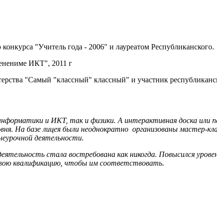
 конкурса "Учитель года - 2006" и лауреатом Республиканского.
енениме ИКТ", 2011 г
терства "Самый "классный" классный" и участник республиканск
информатики и ИКТ, так и физики. А интерактивная доска или 
вня. На базе лицея были неоднократно организованы мастер-кла
внеурочной деятельности.
еятельность стала востребована как никогда. Повысился уровен
свою квалификацию, чтобы им соответствовать.