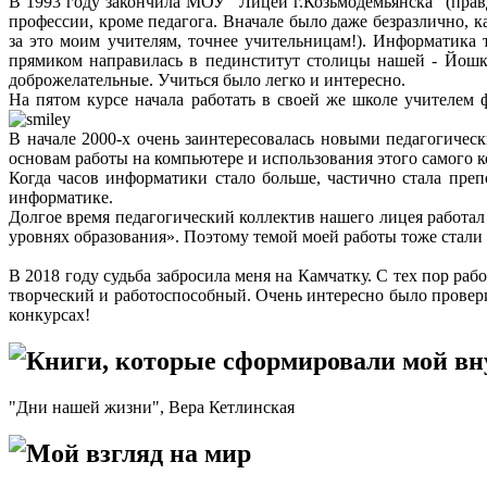
В 1993 году закончила МОУ "Лицей г.Козьмодемьянска" (правда
профессии, кроме педагога. Вначале было даже безразлично, 
за это моим учителям, точнее учительницам!). Информатика т
прямиком направилась в пединститут столицы нашей - Йошкар
доброжелательные. Учиться было легко и интересно.
На пятом курсе начала работать в своей же школе учителем ф
В начале 2000-х очень заинтересовалась новыми педагогичес
основам работы на компьютере и использования этого самого к
Когда часов информатики стало больше, частично стала преп
информатике.
Долгое время педагогический коллектив нашего лицея работал
уровнях образования». Поэтому темой моей работы тоже стал
В 2018 году судьба забросила меня на Камчатку. С тех пор р
творческий и работоспособный. Очень интересно было провери
конкурсах!
Книги, которые сформировали мой в
"Дни нашей жизни", Вера Кетлинская
Мой взгляд на мир