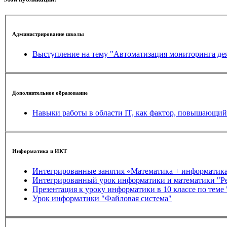
Администрирование школы
Выступление на тему "Автоматизация мониторинга де
Дополнительное образование
Навыки работы в области IT, как фактор, повышающи
Информатика и ИКТ
Интегрированные занятия «Математика + информатик
Интегрированный урок информатики и математики "Ре
Презентация к уроку информатики в 10 классе по тем
Урок информатики "Файловая система"