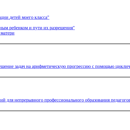
Авторский образовательный проект "Модель социализации детей моего класса"
нным ребенком и пути их разрешения"
 матери
шение задач на арифметическую прогрессию с помощью циклич
й для непрерывного профессионального образования педагогов