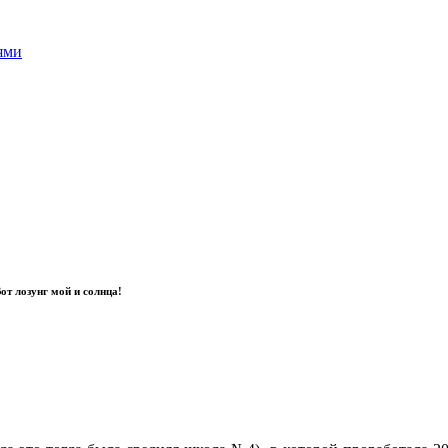
ями
Вот лозунг мой и солнца!