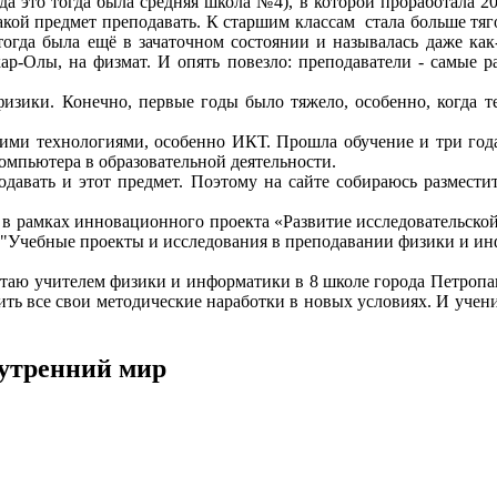
 это тогда была средняя школа №4), в которой проработала 20 
какой предмет преподавать. К старшим классам стала больше тяг
огда была ещё в зачаточном состоянии и называлась даже как-
-Олы, на физмат. И опять повезло: преподаватели - самые ра
изики. Конечно, первые годы было тяжело, особенно, когда те
кими технологиями, особенно ИКТ. Прошла обучение и три года
омпьютера в образовательной деятельности.
одавать и этот предмет. Поэтому на сайте собираюсь разместит
 в рамках инновационного проекта «Развитие исследовательской
и "Учебные проекты и исследования в преподавании физики и и
аботаю учителем физики и информатики в 8 школе города Петроп
ть все свои методические наработки в новых условиях. И учен
нутренний мир