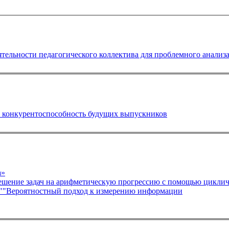
ятельности педагогического коллектива для проблемного анали
й конкурентоспособность будущих выпускников
а»
шение задач на арифметическую прогрессию с помощью циклич
е ""Вероятностный подход к измерению информации