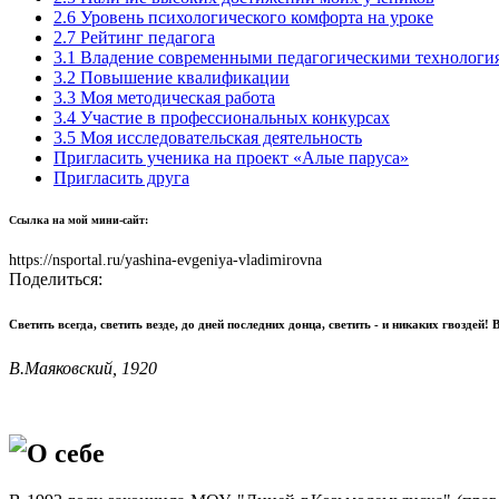
2.6 Уровень психологического комфорта на уроке
2.7 Рейтинг педагога
3.1 Владение современными педагогическими технологи
3.2 Повышение квалификации
3.3 Моя методическая работа
3.4 Участие в профессиональных конкурсах
3.5 Моя исследовательская деятельность
Пригласить ученика на проект «Алые паруса»
Пригласить друга
Ссылка на мой мини-сайт:
https://nsportal.ru/yashina-evgeniya-vladimirovna
Поделиться:
Светить всегда, светить везде, до дней последних донца, светить - и никаких гвоздей! 
В.Маяковский, 1920
О себе