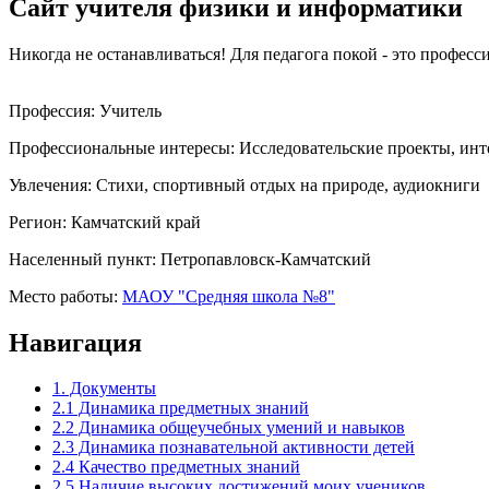
Сайт учителя физики и информатики
Никогда не останавливаться! Для педагога покой - это професс
Профессия:
Учитель
Профессиональные интересы:
Исследовательские проекты, ин
Увлечения:
Стихи, спортивный отдых на природе, аудиокниги
Регион:
Камчатский край
Населенный пункт:
Петропавловск-Камчатский
Место работы:
МАОУ "Средняя школа №8"
Навигация
1. Документы
2.1 Динамика предметных знаний
2.2 Динамика общеучебных умений и навыков
2.3 Динамика познавательной активности детей
2.4 Качество предметных знаний
2.5 Наличие высоких достижений моих учеников