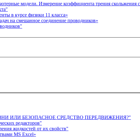
ютерные модели. Измерение коэффициента трения скольжения 
кта"
Программа элективного курса «Виртуальные эксперименты в курсе физики 11 класса»
адач на смешанное соединение проводников»
оводников"
Я ЖИЗНИ ИЛИ БЕЗОПАСНОЕ СРЕДСТВО ПЕРЕДВИЖЕНИЯ?"
ческих редакторов"
ления жидкостей от их свойств"
твами MS Excel»