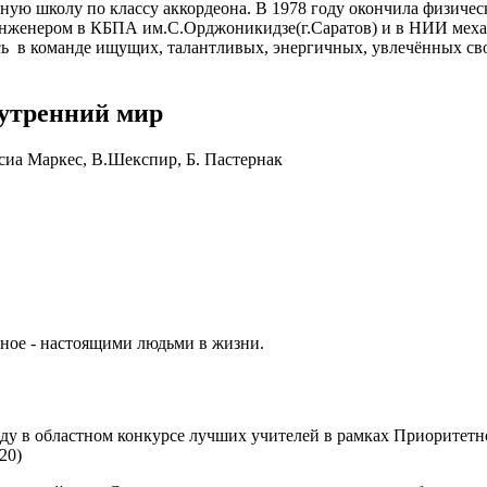
ную школу по классу аккордеона. В 1978 году окончила физичес
нженером в КБПА им.С.Орджоникидзе(г.Саратов) и в НИИ механи
лась в команде ищущих, талантливых, энергичных, увлечённых 
нутренний мир
сиа Маркес, В.Шекспир, Б. Пастернак
ное - настоящими людьми в жизни.
беду в областном конкурсе лучших учителей в рамках Приоритет
20)