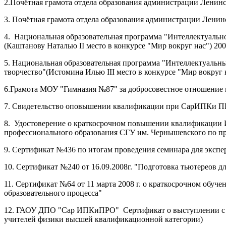
2.Почётная грамота отдела образования администрации Ленинск
3. Почётная грамота отдела образования администрации Ленинс
4. Национальная образовательная программа "Интеллектуально
(Каштанову Наталью II место в конкурсе "Мир вокруг нас") 200
5. Национальная образовательная программа "Интеллектуальны
творчество"(Истомина Илью III место в конкурсе "Мир вокруг н
6.Грамота МОУ "Гимназия №87" за добросовестное отношение к 
7. Свидетельство оповышении квалификации при СарИПКи ПРО
8. Удостоверение о краткосрочном повышении квалификации И
профессионального образования СГУ им. Чернышевского по про
9. Сертификат №436 по итогам проведения семинара для экспе
10. Сертификат №240 от 16.09.2008г. "Подготовка тьютереов
11. Сертификат №64 от 11 марта 2008 г. о краткосрочном обу
образовательного процесса"
12. ГАОУ ДПО "Сар ИПКиПРО" Сертификат о выступлении с до
учителей физики высшей квалификационной категории)