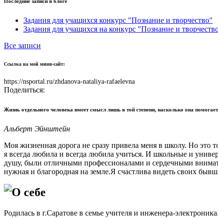
Последние записи в блоге
Задания для учащихся конкурс "Познание и творчество"
Задания для учащихся на конкурс "Познание и творчеств
Все записи
Ссылка на мой мини-сайт:
https://nsportal.ru/zhdanova-nataliya-rafaelevna
Поделиться:
Жизнь отдельного человека имеет смысл лишь в той степени, насколько она помогает
Альберт Эйнштейн
Моя жизненная дорога не сразу привела меня в школу. Но это 
я всегда любила и всегда любила учиться. И школьные и унив
душу, были отличными профессионалами и сердечными вниматель
нужная и благородная на земле.Я счастлива видеть своих бы
О себе
Родилась в г.Саратове в семье учителя и инженера-электроник