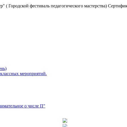
р" ( Городской фестиваль педагогического мастерства) Сертиф
ень)
еклассных мероприятий.
нимательное о числе П"