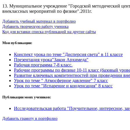
13. Муниципальное учреждение "Городской методический цент
внеклассных мероприятий по физике".2011г.
Добавить учебный материал в портфолио
Добавить творческую работу ученика
Код для вставки списка публикаций на другие сайты
Мои публикации:
Конспект урока по теме "Дисперсия света" в 11 классе
Презентация урока"Закон Архимеда"
Рабочая программа 7-8 класс.
Рабочие программы по физике 10-11 класс (базовый уров
Развитие ключевых компетентностей при проведении вн
Урок по теме " Атмосферное давление" 7 класс
Урок по теме "Испарение и конденсация" 8 класс
Публикации моих учеников:
Исследовательская работа "Поучительное, интересное, за
Добавить грамоту в портфолио