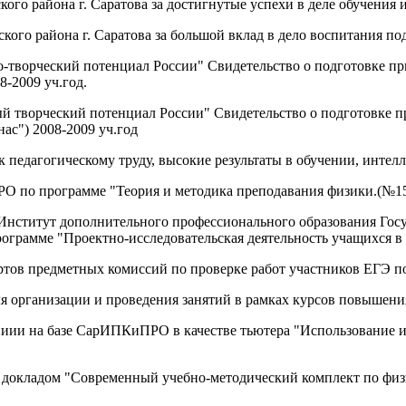
ого района г. Саратова за достигнутые успехи в деле обучения 
кого района г. Саратова за большой вклад в дело воспитания под
-творческий потенциал России" Свидетельство о подготовке при
8-2009 уч.год.
й творческий потенциал России" Свидетельство о подготовке п
ас") 2008-2009 уч.год
педагогическому труду, высокие результаты в обучении, интелл
 по программе "Теория и методика преподавания физики.(№15
нститут дополнительного профессионального образования Госу
грамме "Проектно-исследовательская деятельность учащихся в 
ртов предметных комиссий по проверке работ участников ЕГЭ по
 для организации и проведения занятий в рамках курсов повы
чениии на базе СарИПКиПРО в качестве тьютера "Использование
кладом "Современный учебно-методический комплект по физик