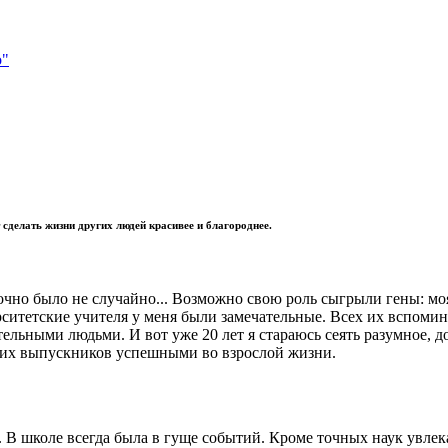
о"
 сделать жизни других людей красивее и благороднее.
точно было не случайно... Возможно свою роль сыгрыли гены: м
ерситетские учителя у меня были замечательные. Всех их вспом
ными людьми. И вот уже 20 лет я стараюсь сеять разумное, доб
вших выпускников успешными во взрослой жизни.
а. В школе всегда была в гуще событий. Кроме точных наук увле