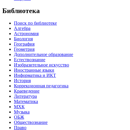
Библиотека
Поиск по библиотеке
Алгебра
Астрономия
Биология
География
Геометрия
Дополнительное образование
Естествознание
Изобразительное искусство
Иностранные языки
Информатика и ИКТ
История
Коррекционная педагогика
Краеведение
Литература
Математика
МХК
Музыка
ОБЖ
Обществознание
Право