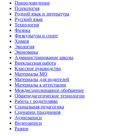
Природоведение
Психология
Родной язык и литература
Русский язык
Технология
Физика
Физкультура и спорт
Химия
Экология
Экономика
Администрирование школы
Внеклассная работа
Классное руководство
Материалы МО
Материалы для родителей
Материалы к аттестации
Междисциплинарное обобщение
Общепедагогические технологии
Работа с родителями
Социальная педагогика
Сценарии праздников
Аудиозаписи
Видеозаписи
Разное