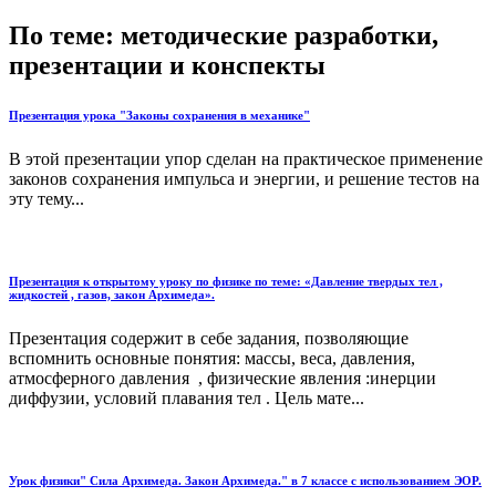
По теме: методические разработки,
презентации и конспекты
Презентация урока "Законы сохранения в механике"
В этой презентации упор сделан на практическое применение
законов сохранения импульса и энергии, и решение тестов на
эту тему...
Презентация к открытому уроку по физике по теме: «Давление твердых тел ,
жидкостей , газов, закон Архимеда».
Презентация содержит в себе задания, позволяющие
вспомнить основные понятия: массы, веса, давления,
атмосферного давления , физические явления :инерции
диффузии, условий плавания тел . Цель мате...
Урок физики" Сила Архимеда. Закон Архимеда." в 7 классе с использованием ЭОР.