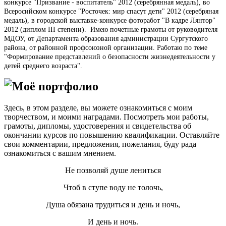
конкурсе "Призвание - воспитатель" 2012 (серебрянная медаль), во
Всеросийском конкурсе "Росточек: мир спасут дети" 2012 (серебряная
медаль), в городской выставке-конкурсе фоторабот "В кадре Лянтор"
2012 (диплом
I
I
I степени).
Имею почетные грамоты от руководителя
МДОУ, от Департамента образования администрации Сургутского
района, от районной профсоюзной организации. Работаю по теме
"Формирование представлений о безопасности жизнедеятельности у
детей среднего возраста".
Моё портфолио
Здесь, в этом разделе, вы можете ознакомиться с моим
творчеством, и моими наградами. Посмотреть мои работы,
грамоты, дипломы, удостоверения и свидетельства об
окончании курсов по повышению квалификации. Оставляйте
свои комментарии, предложения, пожелания, буду рада
ознакомиться с вашим мнением.
Не позволяй душе лениться
Чтоб в ступе воду не толочь,
Душа обязана трудиться и день и ночь,
И день и ночь.