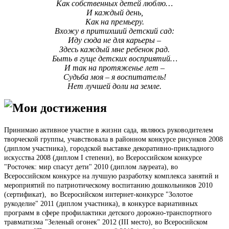
Как собственных детей люблю…
И каждый день,
Как на премьеру.
Вхожу в притихший детский сад:
Иду сюда не для карьеры –
Здесь каждый мне ребенок рад.
Быть в гуще детских восприятий…
И так на протяженье лет –
Судьба моя – я воспитатель!
Нет лучшей доли на земле.
Мои достижения
Принимаю активное участие в жизни сада, являюсь руководителем
творческой группы, учавствовала в районном конкурсе рисунков 2008
(диплом участника), городской выставке декоративно-прикладного
искусства 2008 (диплом I степени),
во Всероссийском конкурсе
"Росточек: мир спасут дети" 2010 (диплом лауреата), во
Всероссийском конкурсе на лучшую разработку комплекса занятий и
мероприятий по патриотическому воспитанию дошкольников 2010
(сертификат),
во Всеросийском интернет-конкурсе "Золотое
рукоделие" 2011 (диплом участника), в конкурсе вариативных
программ в сфере профилактики детского дорожно-транспортного
травматизма "Зеленый огонек" 2012 (
I
I
I место), во Всеросийском