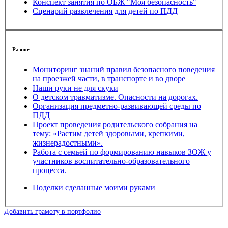
Конспект занятия по ОБЖ "Моя безопасность"
Сценарий развлечения для детей по ПДД
Разное
Мониторинг знаний правил безопасного поведения
на проезжей части, в транспорте и во дворе
Наши руки не для скуки
О детском травматизме. Опасности на дорогах.
Организация предметно-развивающей среды по
ПДД
Проект проведения родительского собрания на
тему: «Растим детей здоровыми, крепкими,
жизнерадостными».
Работа с семьей по формированию навыков ЗОЖ у
участников воспитательно-образовательного
процесса.
Поделки сделанные моими руками
Добавить грамоту в портфолио