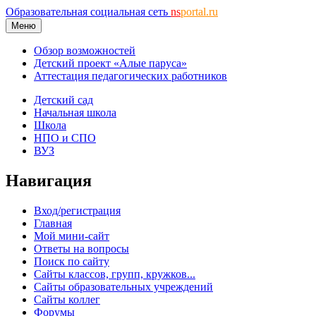
Образовательная социальная сеть
ns
portal.ru
Меню
Обзор возможностей
Детский проект «Алые паруса»
Аттестация педагогических работников
Детский сад
Начальная школа
Школа
НПО и СПО
ВУЗ
Навигация
Вход/регистрация
Главная
Мой мини-сайт
Ответы на вопросы
Поиск по сайту
Сайты классов, групп, кружков...
Сайты образовательных учреждений
Сайты коллег
Форумы