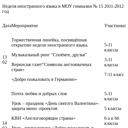
Неделя иностранного языка в МОУ гимназии № 15 2011-2012
год
Дата
Мероприятие
Участники
Торжественная линейка, посвящённая
5-11
открытию недели иностранного языка.
классы
Музыкальный ринг “Споёмте, друзья”
13
3-11
02
Вернисаж газет“Символы англоязычных
классы
стран»
7-11 класс
«Добро пожаловать в Германию»
Почта любви и добрых слов
5-11
классы
Урок – праздник «День святого Валентина»-
защита мини -проектов
5 классы
КВН «Англоговорящие страны»
6 а и 6б
14
классы
Урок –приглашение «Добро пожаловать в