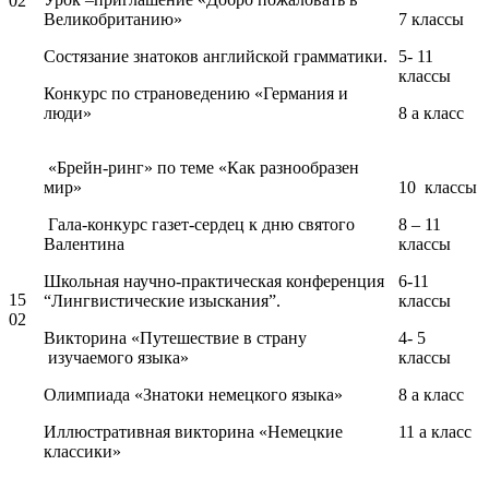
02
Великобританию»
7 классы
Состязание знатоков английской грамматики.
5- 11
классы
Конкурс по страноведению «Германия и
люди»
8 а класс
«Брейн-ринг» по теме «Как разнообразен
мир»
10 классы
Гала-конкурс газет-сердец к дню святого
8 – 11
Валентина
классы
Школьная научно-практическая конференция
6-11
15
“Лингвистические изыскания”.
классы
02
Викторина «Путешествие в страну
4- 5
изучаемого языка»
классы
Олимпиада «Знатоки немецкого языка»
8 а класс
Иллюстративная викторина «Немецкие
11 а класс
классики»